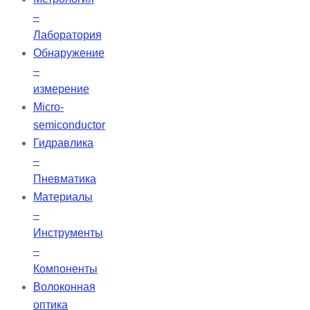
–
Лаборатория
Обнаружение
–
измерение
Micro-
semiconductor
Гидравлика
–
Пневматика
Материалы
–
Инструменты
–
Компоненты
Волоконная
оптика