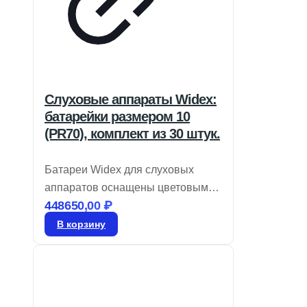
Слуховые аппараты Widex:
батарейки размером 10
(PR70), комплект из 30 штук.
Батареи Widex для слуховых
аппаратов оснащены цветовым
448650,00
₽
кодом для легкой идентификации
размера и являются воздушно-
В корзину
цинковыми. Храните их в
запечатанном виде до момента
использования. Для активации
удалите этикетку и дайте батарее