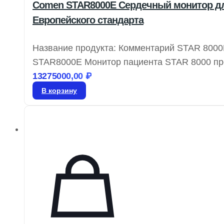
Comen STAR8000E Сердечный монитор для
Европейского стандарта
Название продукта: Комментарий STAR 8000
STAR8000E Монитор пациента STAR 8000 пре
точном соответствии с европейскими станда
13275000,00
₽
долговечностью, а также надежной защитой 
В корзину
этапах – от исследований и разработок до 