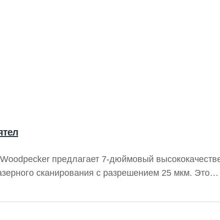
ятел
 Woodpecker предлагает 7-дюймовый высококачеств
зерного сканирования с разрешением 25 мкм. Это
ражений, что делает диагностику более надежной. У
ть более 1000 раз, их мягкость превосходит привы