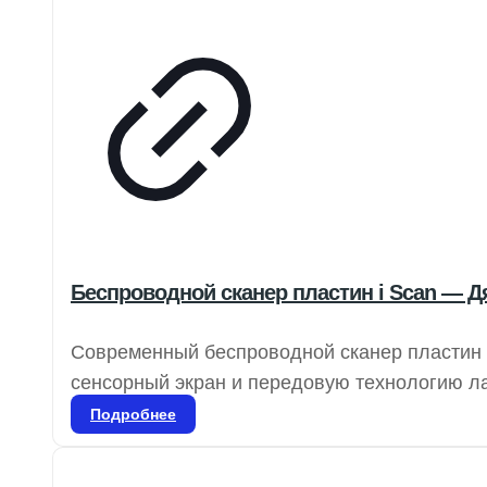
Беспроводной сканер пластин i Scan — Д
Современный беспроводной сканер пластин
сенсорный экран и передовую технологию ла
обеспечивает исключительную четкость изоб
Подробнее
пластины толщиной 0,4 мм можно использова
пленки.