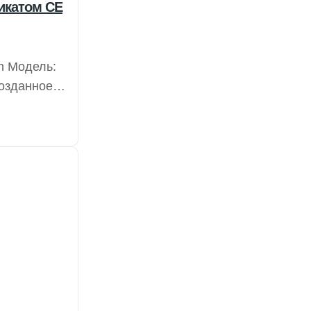
икатом CE
n Модель:
озданное в
а всех