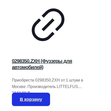
0298350.ZXH (Фуззеры для
автомобилей)
Приобрести 0298350.ZXH от 1 штуки в
Москве. Производитель LITTELFUSE.
В наличии на складе 1668 единиц.
1643,00
₽
В корзину