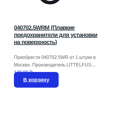
040702.5WRM (Плавкие
предохранители для установки
на поверхность)
Приобрести 040702.5WR от 1 штуки в
Москве. Производитель LITTELFUSE.
В наличии 3850 штук на складе.
128,00
₽
В корзину