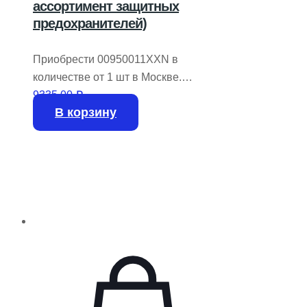
ассортимент защитных
предохранителей)
Приобрести 00950011XXN в
количестве от 1 шт в Москве.
Производитель LITTELFUSE.
9335,00
₽
В корзину
На складе доступно 14 шт.