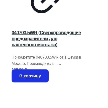
040703.5WR (Сверхпроводящие
предохранители для
настенного монтажа)
Приобретите 040703.5WR от 1 штуки в
Москве. Производитель –
LITTELFUSE. В наличии на складе
128,00
₽
В корзину
5850 штук.