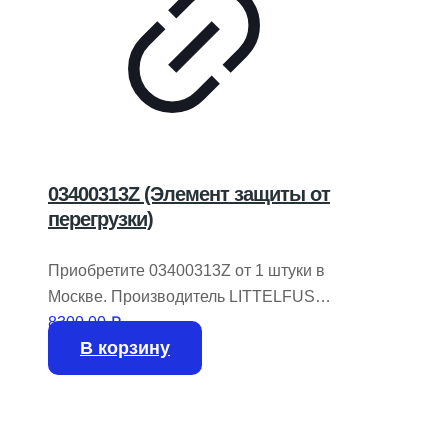
03400313Z (Элемент защиты от
перегрузки)
Приобретите 03400313Z от 1 штуки в
Москве. Производитель LITTELFUSE.
В наличии 736 штук.
8300,00
₽
В корзину