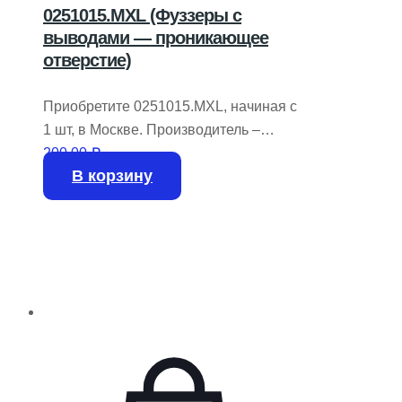
0251015.MXL (Фуззеры с
выводами — проникающее
отверстие)
Приобретите 0251015.MXL, начиная с
1 шт, в Москве. Производитель –
LITTELFUSE.
200,00
₽
В корзину
На складе имеется 50 шт.