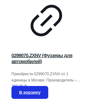
0299070.ZXNV (Фуззеры для
автомобилей)
Приобрести 0299070.ZXNV от 1
единицы в Москве. Производитель –
LITTELFUSE. В наличии 987 штук на
380,00
₽
В корзину
складе.