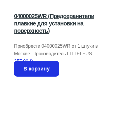
04000025WR (Предохранители
плавкие для установки на
поверхность)
Приобрести 04000025WR от 1 штуки в
Москве. Производитель LITTELFUSE.
Есть в наличии 4055 штук.
257,00
₽
В корзину