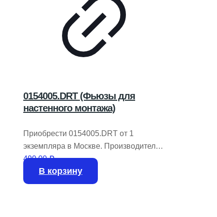
0154005.DRT (Фьюзы для
настенного монтажа)
Приобрести 0154005.DRT от 1
экземпляра в Москве. Производитель
LITTELFUSE. В наличии на складе
490,00
₽
В корзину
24920 штук.