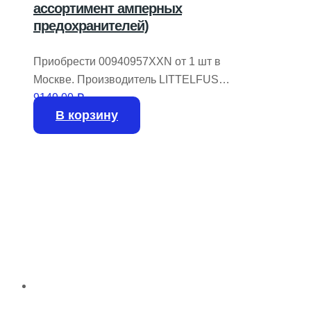
ассортимент амперных
предохранителей)
Приобрести 00940957XXN от 1 шт в
Москве. Производитель LITTELFUSE.
На складе имеется 20 шт.
9149,00
₽
В корзину