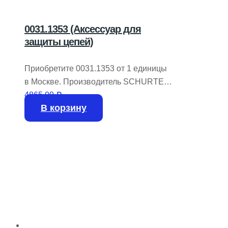
0031.1353 (Аксессуар для
защиты цепей)
Приобретите 0031.1353 от 1 единицы
в Москве. Производитель SCHURTER.
В наличии 26 штук на складе.
4865,00
₽
В корзину