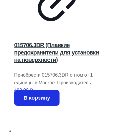
015706.3DR (Плавкие
предохранители для установки
на поверхности)
Приобрести 015706.3DR оптом от 1
единицы в Москве. Производитель
LITTELFUSE. В наличии 5142 единицы
492,00
₽
В корзину
на складе.