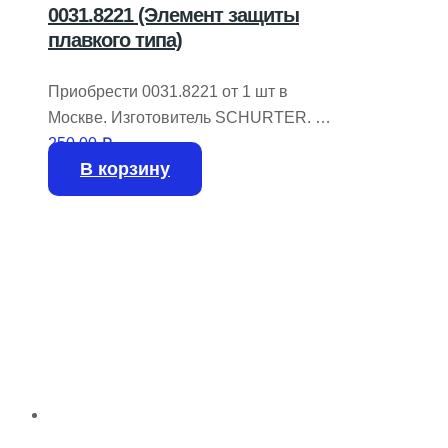
0031.8221 (Элемент защиты
плавкого типа)
Приобрести 0031.8221 от 1 шт в
Москве. Изготовитель SCHURTER.
На складе имеется 15693 шт.
250,00
₽
В корзину