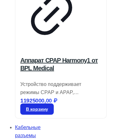
Аппарат CPAP Harmony1 от
BPL Medical
Устройство поддерживает
режимы CPAP и APAP,
11925000,00
₽
оборудовано увлажнителем с
функцией предварительного
В корзину
нагрева. Предоставляет
автоматическую регулировку
Кабельные
высоты для комфортного сна и
разъемы