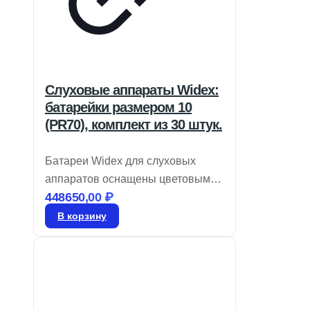
Слуховые аппараты Widex:
батарейки размером 10
(PR70), комплект из 30 штук.
Батареи Widex для слуховых
аппаратов оснащены цветовым
448650,00
₽
кодом для легкой идентификации
размера и являются воздушно-
В корзину
цинковыми. Храните их в
запечатанном виде до момента
использования. Для активации
удалите этикетку и дайте батарее
«подышать» в течение 60 секунд