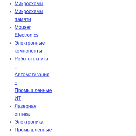
обнаружение респираторных
Микросхемы
событий. Имеет функцию
Микросхемы
автоматического включения/
памяти
выключения, режим
Mouser
энергосбережения и
Electronics
автонастройку яркости экрана.
Электронные
Данные сохраняются на SD-карте
компоненты
с высоким разрешением на срок
Робототехника
до 10 лет, с возможностью
–
беспроводной передачи
Автоматизация
информации (Bluetooth, WIFI,
–
GPRS).
Промышленные
ИТ
Лазерная
оптика
Электроника
Промышленные