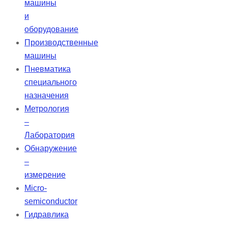
машины
и
оборудование
Производственные
машины
Пневматика
специального
назначения
Метрология
–
Лаборатория
Обнаружение
–
измерение
Micro-
semiconductor
Гидравлика
–