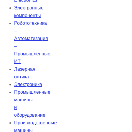
Electronics
мм, шлифовка торца, спирали, а также
Электронные
пространства для стружки. Создана на
компоненты
устойчивой базе IPC, свободно
Робототехника
программируется с помощью G-кода
–
[…]
Автоматизация
–
Промышленные
ИТ
Лазерная
оптика
Электроника
Промышленные
машины
и
оборудование
Производственные
машины