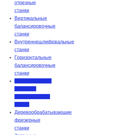
отрезные
станки
Вертикальные
балансировочные
станки
Внутреннешлифовальные
станки
Горизонтальные
балансировочные
станки
Горизонтальные
дисковые
шлифовальные
станки
Деревообрабатывающие
фрезерные
станки