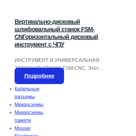
Вертикально-дисковый
шлифовальный станок FSM-
CNГоризонтальный дисковый
инструмент с ЧПУ
ИНСТРУМЕНТ И УНИВЕРСАЛЬНАЯ
ЗАТОЧНАЯ СТАНКА FSM-CNC. Этот
Подробнее
станок оснащен
высокопроизводительным ПК, вкл.
Кабельные
сенсорный экран и цифровой
разъемы
джойстик. Этот ПК одновременно
Микросхемы
управляет тремя линейными и
Микросхемы
поворотными осями. Геометрия
памяти
шлифования гибко программируется
Mouser
G-кодом. Для фрез диаметром до 150