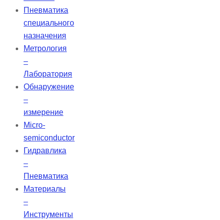
Пневматика
специального
назначения
Метрология
–
Лаборатория
Обнаружение
–
измерение
Micro-
semiconductor
Гидравлика
–
Пневматика
Материалы
–
Инструменты