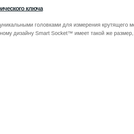
ического ключа
 уникальными головками для измерения крутящего м
ному дизайну Smart Socket™ имеет такой же размер,
актными размерами и передовыми технологиями делае
х соединений и базовой калибровки различных