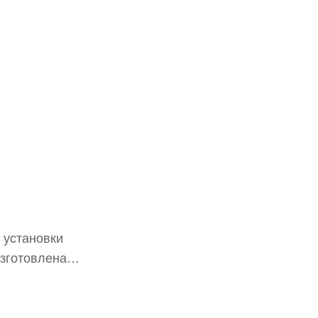
 установки
изготовлена
чность и