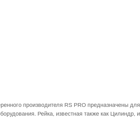
еренного производителя RS PRO предназначены для
борудования. Рейка, известная также как Цилиндр, 
 и прозрачной пассивацией, что гарантирует её про
 длинах, а также с прорезями и без них.