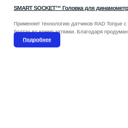
SMART SOCKET™ Головка для динамометр
Применяет технологию датчиков RAD Torque с
болтах во время затяжки. Благодаря продуман
стандартная розетка, что в сочетании с комп
Подробнее
отличным инструментом для контроля болтовы
динамометрических инструментов.