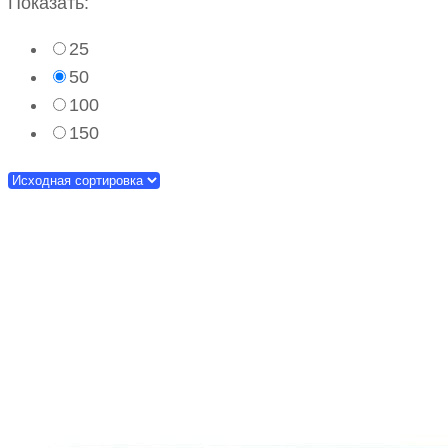
Показать:
25
50
100
150