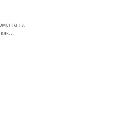
омента на
 как
т его