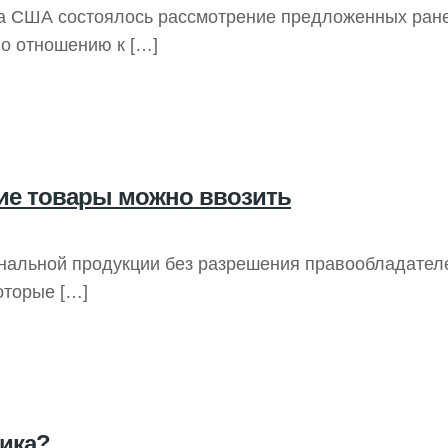
а США состоялось рассмотрение предложенных ранее
по отношению к
[…]
кие товары можно ввозить
альной продукции без разрешения правообладателей.
оторые
[…]
ика?