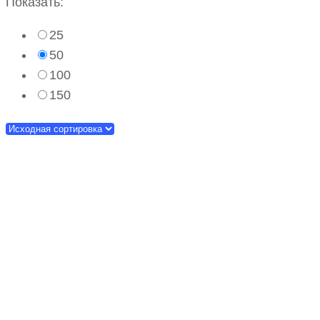
Показать:
25
50
100
150