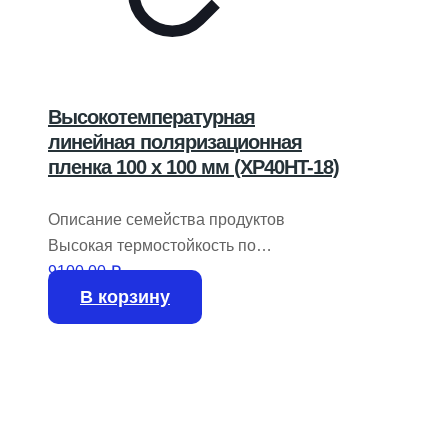
Высокотемпературная
линейная поляризационная
пленка 100 x 100 мм (XP40HT-18)
Описание семейства продуктов
Высокая термостойкость по
сравнению с обычными
9100,00
₽
В корзину
поляризационными пленками
Коэффициент экстинкции 5000:1
Высокое пропускание
неполяризованного света от 400 до
700 нм Доступны нестандартные
размеры Высокотемпературная