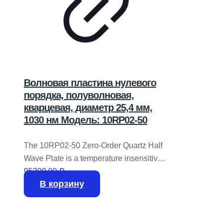
Волновая пластина нулевого
порядка, полуволновая,
кварцевая, диаметр 25,4 мм,
1030 нм Модель: 10RP02-50
The 10RP02-50 Zero-Order Quartz Half
Wave Plate is a temperature insensitive
phase retarder for moderate bandwidth
95200,00
₽
В корзину
1030 nm applications. This zero-order
waveplate is constructed of two quartz
plates, air-spaced to allow for use with