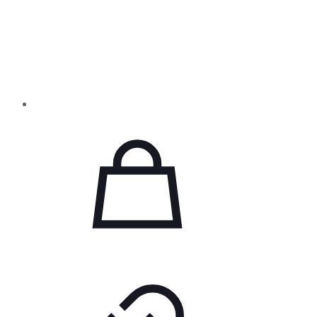
широкополосным антирефлективным
покрытием в конструкции с
воздушным пространством.