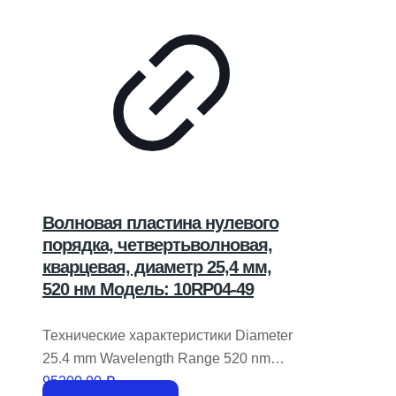
Волновая пластина нулевого
порядка, четвертьволновая,
кварцевая, диаметр 25,4 мм,
520 нм Модель: 10RP04-49
Технические характеристики Diameter
25.4 mm Wavelength Range 520 nm
Retardation &lambda,/4 Retardation
95200,00
₽