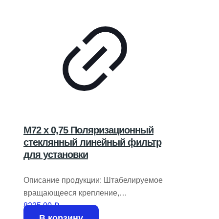
M72 x 0,75 Поляризационный
стеклянный линейный фильтр
для установки
Описание продукции: Штабелируемое
вращающееся крепление,
предназначенное для простой
8225,00
₽
В корзину
интеграции в системы обработки