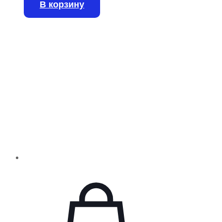
В корзину
Accuracy ±&lambda,/300 Material Quartz
Clear Aperture 15.0 mm Construction
Two plates, air spaced Wavefront
Distortion ≤&lambda,/10 at 632.8 nm
over the full aperture Damage Threshold
2 MW/cm2 Pulse Damage Threshold 2
J/cm2 with 10 nsec pulses, typical
Antireflection Coating Laser Line V-
coating, R […]