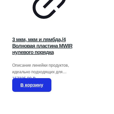
3 мкм, мкм и лямбда,/4
Волновая пластина MWIR
нулевого порядка
Описание линейки продуктов,
идеально подходящих для
применения в диапазоне длин волн 3-
157325,00
₽
В корзину
9 мкм с замедлением &lambda,/4 и
&lambda,/2. Обеспечивают
упрощенное выравнивание и
интеграцию в системы. Наши
волновые пластины нулевого порядка