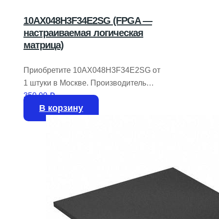
10AX048H3F34E2SG (FPGA —
настраиваемая логическая
матрица)
Приобретите 10AX048H3F34E2SG от
1 штуки в Москве. Производитель
INTEL / ALTERA.
350,00
₽
В корзину
На складе доступно 5 штук.