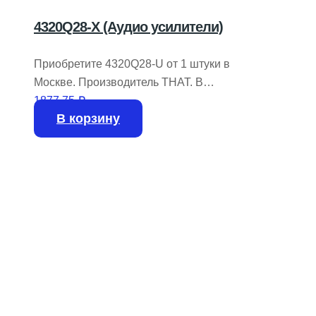
4320Q28-X (Аудио усилители)
Приобретите 4320Q28-U от 1 штуки в
Москве. Производитель THAT. В
наличии 341 штука на складе.
1877,75
₽
В корзину