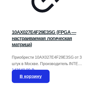
10AX027E4F29E3SG (FPGA —
настраиваемая логическая
матрица)
Приобрести 10AX027E4F29E3SG от 3
штук в Москве. Производитель INTEL /
ALTERA.
143640,00
₽
В корзину
На складе нет доступных единиц.