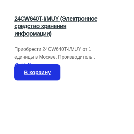
24CW640T-I/MUY (Электронное
средство хранения
информации)
Приобрести 24CW640T-I/MUY от 1
единицы в Москве. Производитель
MICROCHIP TECHNOLOGY.
85,75
₽
В корзину
На складе доступно 1832 шт.