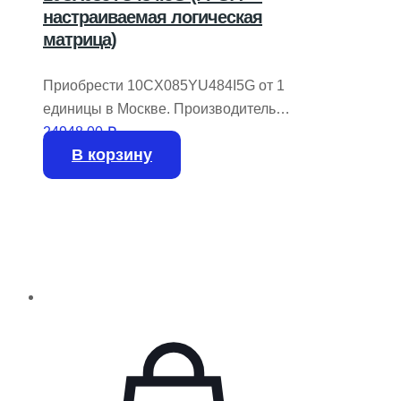
настраиваемая логическая
матрица)
Приобрести 10CX085YU484I5G от 1
единицы в Москве. Производитель
INTEL / ALTERA.
24948,00
₽
В корзину
На складе имеется 249 штук.