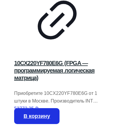
10CX220YF780E6G (FPGA —
программируемая логическая
матрица)
Приобретите 10CX220YF780E6G от 1
штуки в Москве. Производитель INTEL
/ ALTERA.
53772,25
₽
В корзину
На складе доступно 133 шт.