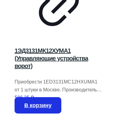
1ЭД3131МК12ХУМА1
(Управляющие устройства
ворот)
Приобрести 1ED3131MC12HXUMA1
от 1 штуки в Москве. Производитель
INFINEON TECHNOLOGIES.
586,25
₽
В корзину
На складе имеется 684 единицы.