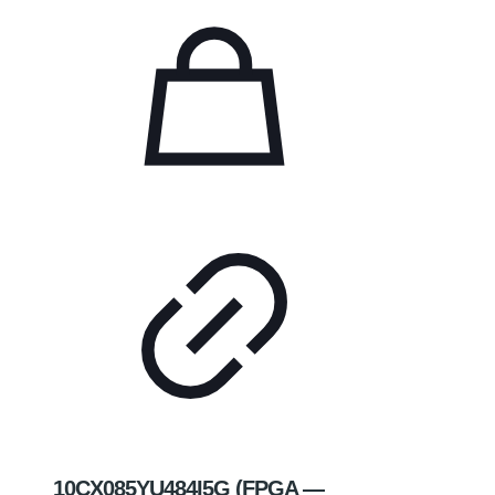
10CX085YU484I5G (FPGA —