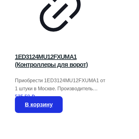
1ED3124MU12FXUMA1
(Контроллеры для ворот)
Приобрести 1ED3124MU12FXUMA1 от
1 штуки в Москве. Производитель
INFINEON TECHNOLOGIES. В
535,50
₽
В корзину
наличии 358 штук на складе.