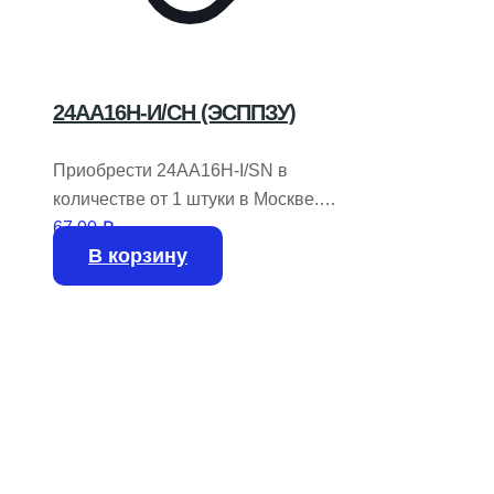
24АА16Н-И/СН (ЭСППЗУ)
Приобрести 24AA16H-I/SN в
количестве от 1 штуки в Москве.
Производитель: MICROCHIP
67,00
₽
В корзину
TECHNOLOGY / ATMEL.
На складе имеется 3251 шт.