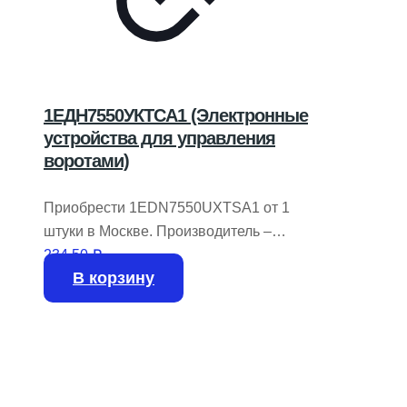
1ЕДН7550УКТСА1 (Электронные
устройства для управления
воротами)
Приобрести 1EDN7550UXTSA1 от 1
штуки в Москве. Производитель –
INFINEON TECHNOLOGIES.
234,50
₽
В корзину
На складе имеется 9837 штук.