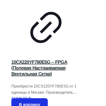
10CX220YF780E5G – FPGA
(Полевая Настраиваемая
Вентильная Сетка)
Приобрести 10CX220YF780E5G от 1
единицы в Москве. Производитель
INTEL / ALTERA. В наличии 254 штуки.
61838,00
₽
В корзину