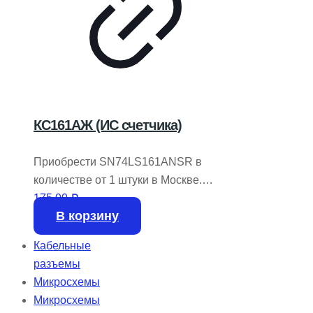
КС161АЖ (ИС счетчика)
Приобрести SN74LS161ANSR в
количестве от 1 штуки в Москве.
Производитель – TEXAS
175,00
₽
В корзину
INSTRUMENTS. В наличии на складе
3463 единицы.
Кабельные
разъемы
Микросхемы
Микросхемы