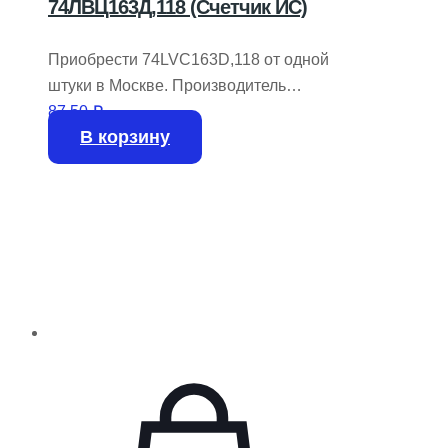
74ЛВЦ163Д,118 (Счетчик ИС)
Приобрести 74LVC163D,118 от одной
штуки в Москве. Производитель
NEXPERIA.
87,50
₽
В корзину
На складе имеется 78 штук.