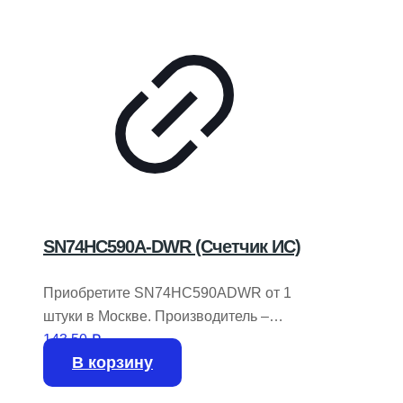
SN74HC590A-DWR (Счетчик ИС)
Приобретите SN74HC590ADWR от 1
штуки в Москве. Производитель –
TEXAS INSTRUMENTS.
143,50
₽
В корзину
В наличии 2820 единиц.