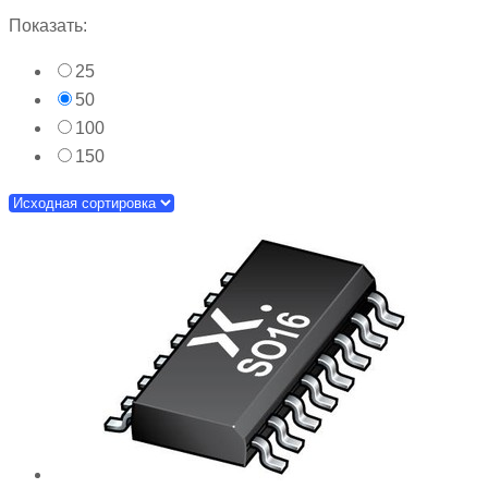
Показать:
25
50
100
150