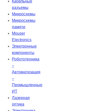
Кабельные
наконечником, стол с
разъемы
шарикоподшипниковыми
Микросхемы
направляющими для линейного
Микросхемы
перемещения, установочный стол
памяти
(наклоняемый с обеих сторон),
Mouser
направляющие шлифовального круга,
Electronics
вкл. ходовой винт и шкала,
Электронные
установочное устройство для зажима
компоненты
в исходном отверстии, установочное
Робототехника
устройство с прижимной планкой.
–
Дополнительное оборудование:
Автоматизация
шлифовальный […]
–
Промышленные
ИТ
Лазерная
оптика
Электроника