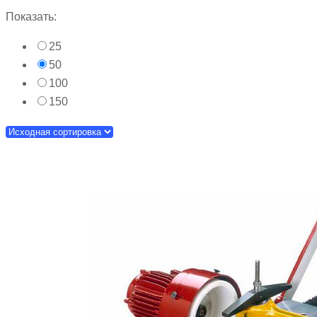
Показать:
25
50
100
150