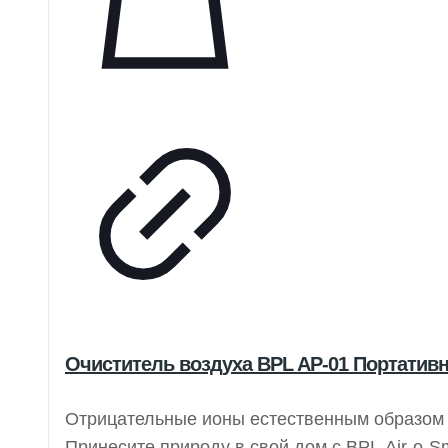
Очиститель воздуха BPL AP-01 Портати
Отрицательные ионы естественным образом 
Принесите природу в свой дом с BPL Air-o-