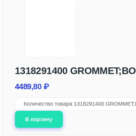
1318291400 GROMMET;BOO
4489,80
₽
Количество товара 1318291400 GROMMET;
В корзину