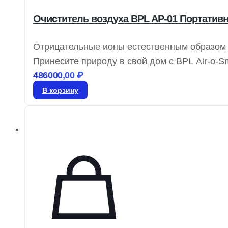
Очиститель воздуха BPL AP-01 Портати
Отрицательные ионы естественным образом 
Принесите природу в свой дом с BPL Air-o-
ионы, обеспечивая свежий воздух в любых 
486000,00
₽
радикалы и ускоряя клеточный обмен, отри
В корзину