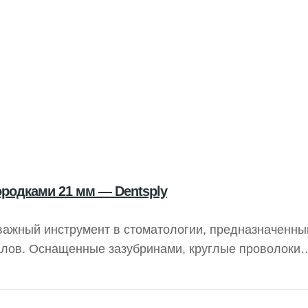
ородками 21 мм — Dentsply
важный инструмент в стоматологии, предназначенны
алов. Оснащенные зазубринами, круглые проволоки
олнения этой процедуры. Компания Dentsply Sirona,
 качественные решения для повышения безопасности
 Колючая протяжка представляет собой инструмент 