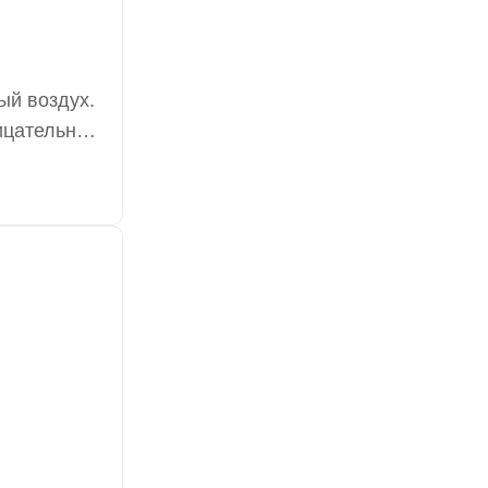
ый воздух.
рицательные
дные