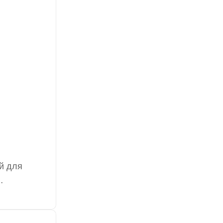
й для
 являясь
 и
из