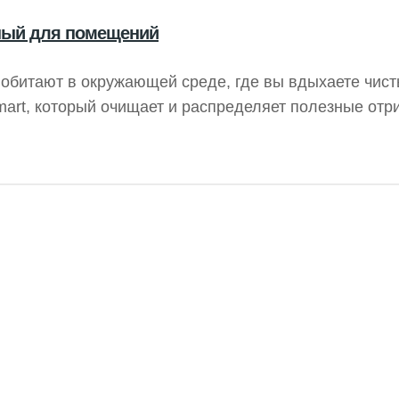
вный для помещений
обитают в окружающей среде, где вы вдыхаете чист
Smart, который очищает и распределяет полезные от
условиях — дома или на работе. Нейтрализуя свобо
цательные ионы способствуют вашему благополучию.