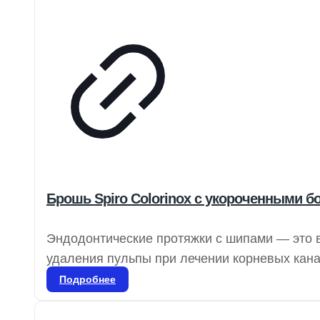
Брошь Spiro Colorinox с укороченными б
Эндодонтические протяжки с шипами — это 
удаления пульпы при лечении корневых кан
обеспечивают необходимую текстуру для вып
Подробнее
лидером в области эндодонтии, предлагает
эффективности стоматологической практики.