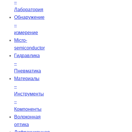
–
Лаборатория
Обнаружение
–
измерение
Micro-
semiconductor
Гидравлика
–
Пневматика
Материалы
–
Инструменты
–
Компоненты
Волоконная
оптика