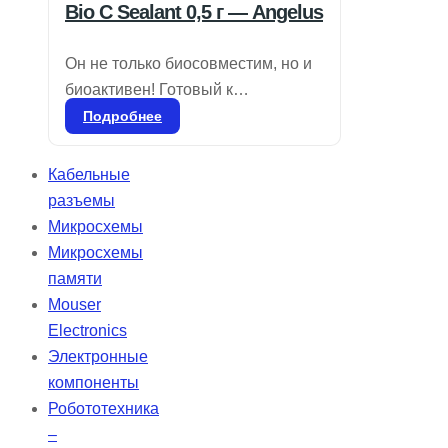
Bio C Sealant 0,5 г — Angelus
Он не только биосовместим, но и
биоактивен! Готовый к
применению биокерамический
Подробнее
цемент для пломбировки
корневых каналов. Состав:
Кабельные
силикаты кальция, алюминат
разъемы
кальция, оксид кальция, оксид
Микросхемы
циркония, оксид железа, диоксид
Микросхемы
кремния и диспергирующий агент.
памяти
Bio-C Sealer — бессмольный
Mouser
цемент, который обеспечивает
Electronics
высокую биосовместимость и
Электронные
упрощает очистку пульпарной
компоненты
камеры после эндодонтической
Робототехника
обтурации.
–