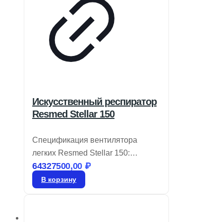
Искусственный респиратор
Resmed Stellar 150
Спецификация вентилятора
легких Resmed Stellar 150:
64327500,00
₽
Разработан для нужд
современных клиник, оснащен
В корзину
интуитивно понятными
технологиями настройки и
оптимизации процедур в условиях