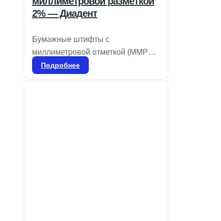
миллиметровой разметкой
2% — Диадент
Бумажные штифты с
миллиметровой отметкой (MMPP)
предназначены для
Подробнее
предварительного измерения
глубины корневого канала перед
установкой гуттаперчевых
штифтов. Они хорошо впитывают
влагу и имеют цветовую
кодировку для обозначения
размеров в соответствии с ISO.