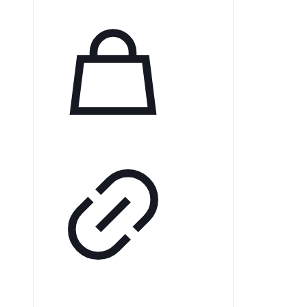
высокой загрузки. Stellar
обеспечивает надежную
вентиляцию для разнообразных
пациентов и поддерживает
мобильность, удовлетворяя их
респираторные потребности.