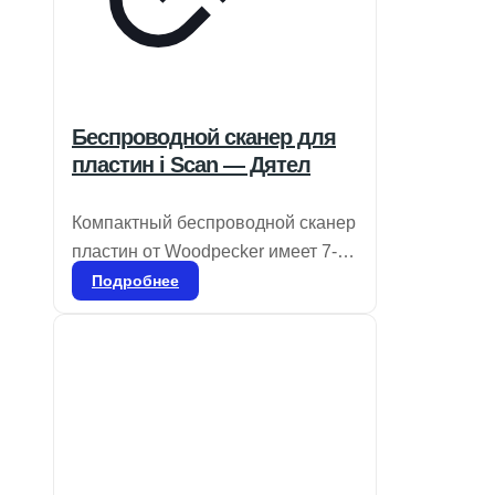
Беспроводной сканер для
пластин i Scan — Дятел
Компактный беспроводной сканер
пластин от Woodpecker имеет 7-
дюймовый сенсорный экран с
Подробнее
высоким разрешением и
продвинутую технологию
лазерного сканирования с
разрешением 25 мкм, что
обеспечивает четкость и
плавность изображений для
точной диагностики. Ультратонкие