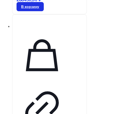
маркировку, позволяющую легко
В корзину
определять их размер, и
изготовлены на основе воздушно-
цинковой технологии. Чтобы
сохранить их работоспособность,
батарейки должны оставаться в
упаковке до момента
использования. Активация
батареи: ◦ Снимите защитную
этикетку и подождите 60 секунд,
прежде чем устанавливать ее в
слуховой аппарат. ◦ Для замены
батареи в…