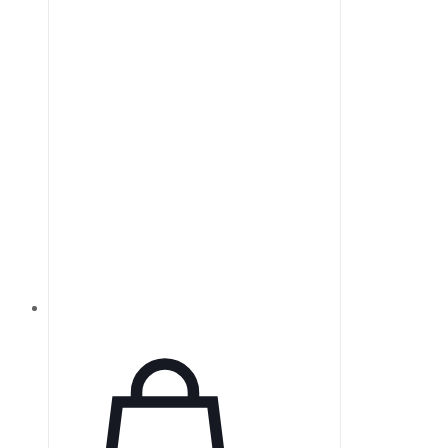
пластины толщиной 0,4 мм,
которые можно использовать
более 1000 раз, отличаются
мягкостью по сравнению с
обычными пленками.