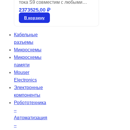
тока S9 совместим с любыми
2373525,00
₽
устройствами CPAP, а также с
двухуровневыми моделями на
В корзину
базе S9, включая те, что имеют
увлажнитель H5i™ и
Кабельные
подогреваемые трубки
разъемы
ClimateLine™. Срок доставки 4–5
Микросхемы
дней, гарантия от производителя
Микросхемы
— 1 год. Бренд: Resmed.
памяти
Mouser
Electronics
Электронные
компоненты
Робототехника
–
Автоматизация
–