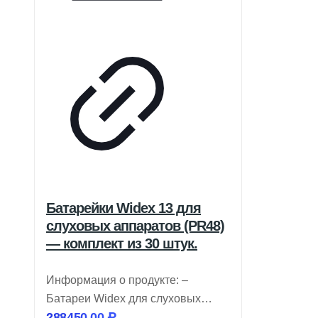
Батарейки Widex 13 для
слуховых аппаратов (PR48)
— комплект из 30 штук.
Информация о продукте: –
Батареи Widex для слуховых
288450,00
₽
аппаратов имеют цветовую