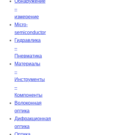
Обнаружение
–
измерение
Micro-
semiconductor
Гидравлика
–
Пневматика
Материалы
–
Инструменты
–
Компоненты
Волоконная
оптика
Дифракционная
оптика
Оптика