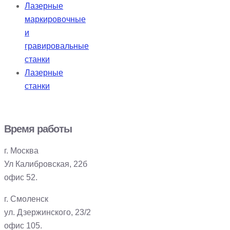
Лазерные
маркировочные
и
гравировальные
станки
Лазерные
станки
Время работы
г. Москва
Ул Калибровская, 22б
офис 52.
г. Смоленск
ул. Дзержинского, 23/2
офис 105.