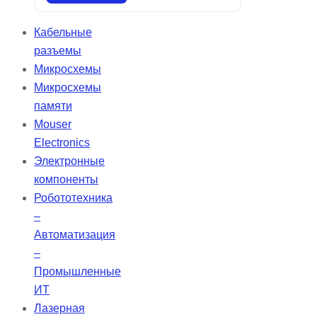
предварительного измерения
глубины корневого канала перед
Кабельные
установкой гуттаперчевых
разъемы
штифтов. Они хорошо впитывают
Микросхемы
влагу и имеют цветовую
Микросхемы
кодировку для обозначения
памяти
размеров в соответствии с ISO.
Mouser
Electronics
Электронные
компоненты
Робототехника
–
Автоматизация
–
Промышленные
ИТ
Лазерная