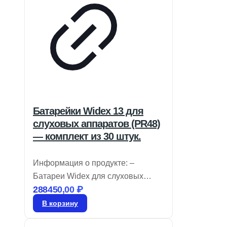
Батарейки Widex 13 для
слуховых аппаратов (PR48)
— комплект из 30 штук.
Информация о продукте: –
Батареи Widex для слуховых
288450,00
₽
аппаратов имеют цветовую
маркировку, позволяющую легко
В корзину
определять их размер, и