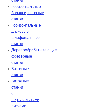
станки
Горизонтальные
балансировочные
станки
Горизонтальные
дисковые
шлифовальные
станки
Деревообрабатывающие
фрезерные
станки
Заточные
станки
Заточные
станки
с
вертикальными
дисками