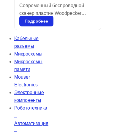
Современный беспроводной
сканер пластин Woodpecker
предлагает 7-дюймовый
Подробнее
высококачественный сенсорный
экран и передовую технологию
Кабельные
лазерного сканирования с
разъемы
разрешением 25 мкм. Это
Микросхемы
обеспечивает исключительную
Микросхемы
четкость изображений, что делает
памяти
диагностику более надежной.
Mouser
Ультратонкие пластины толщиной
Electronics
0,4 мм можно использовать более
Электронные
1000 раз, их мягкость превосходит
компоненты
привычные пленки.
Робототехника
–
Автоматизация
–