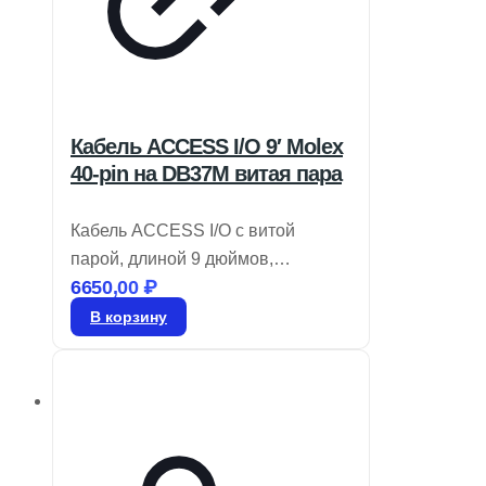
Кабель ACCESS I/O 9′ Molex
40-pin на DB37M витая пара
Кабель ACCESS I/O с витой
парой, длиной 9 дюймов,
6650,00
₽
переходник Molex 40-pin на
DB37M. Артикул: CAB-M.2-ADIO.
В корзину
*Уточняйте цену.