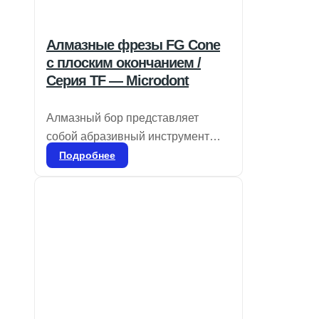
Алмазные фрезы FG Cone
с плоским окончанием /
Серия TF — Microdont
Алмазный бор представляет
собой абразивный инструмент
для стоматологического
Подробнее
применения, используемый для
удаления эмали и дентина, а
также для удаления
реставрационных материалов и
коррекции частей протезов, таких
как композиты, фарфор или
металл. Он доступен в различных
размерах зерна, соответствующих