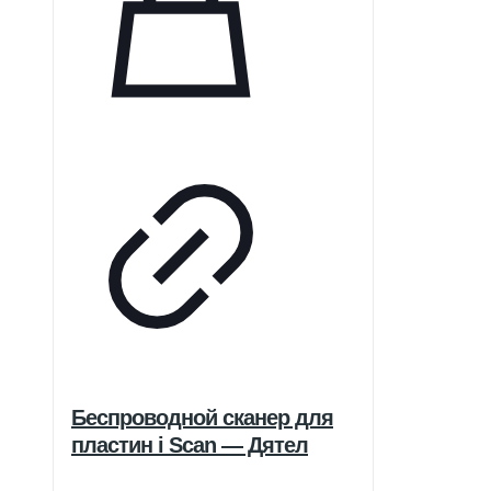
стабильностью и долговечностью,
а также надежной защитой от
помех. Компания Comen
осуществляет контроль на всех
этапах – от исследований и
разработок до производства,
придерживаясь международных
норм.
Беспроводной сканер для
пластин i Scan — Дятел