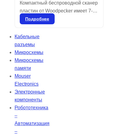
Компактный беспроводной сканер
пластин от Woodpecker имеет 7-
дюймовый сенсорный экран с
Подробнее
высоким разрешением и
продвинутую технологию
Кабельные
лазерного сканирования с
разъемы
разрешением 25 мкм, что
Микросхемы
обеспечивает четкость и
Микросхемы
плавность изображений для
памяти
точной диагностики. Ультратонкие
Mouser
пластины толщиной 0,4 мм,
Electronics
которые можно использовать
Электронные
более 1000 раз, отличаются
компоненты
мягкостью по сравнению с
Робототехника
обычными пленками.
–
Автоматизация
–