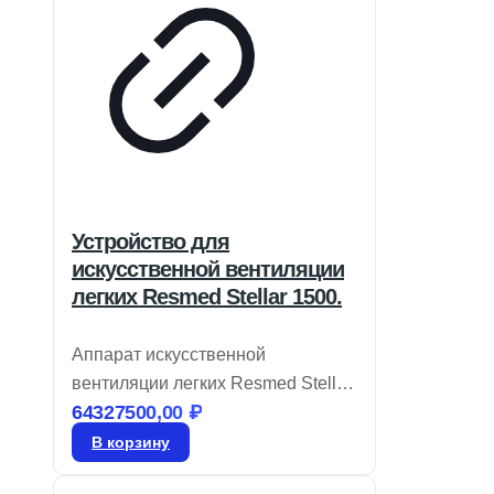
Устройство для
искусственной вентиляции
легких Resmed Stellar 1500.
Аппарат искусственной
вентиляции легких Resmed Stellar
64327500,00
₽
150 соответствует требованиям
современных клиник, предлагая
В корзину
интуитивно понятные технологии