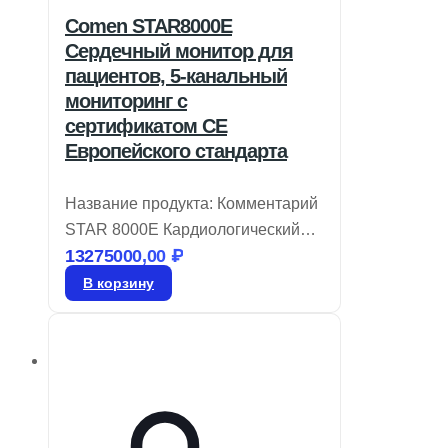
Comen STAR8000E
Сердечный монитор для
пациентов, 5-канальный
мониторинг с
сертификатом CE
Европейского стандарта
Название продукта: Комментарий
STAR 8000E Кардиологический
13275000,00
₽
монитор пациента Бренд: Comen
Модель: STAR8000E Монитор
В корзину
пациента STAR 8000
представляет собой
высококачественное устройство,
созданное в точном соответствии
с европейскими стандартами CE.
Он отличается высокой