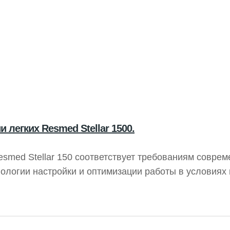
 легких Resmed Stellar 1500.
esmed Stellar 150 соответствует требованиям совре
нологии настройки и оптимизации работы в условиях
ую вентиляцию для разнообразных пациентов, обеспе
оставаться мобильными.