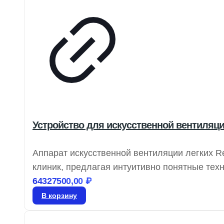
Устройство для искусственной вентиляции
Аппарат искусственной вентиляции легких R
клиник, предлагая интуитивно понятные тех
нагрузки. Stellar предоставляет эффективн
64327500,00
₽
респираторные потребности и позволяя им 
В корзину