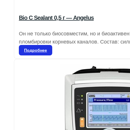
Bio C Sealant 0,5 г — Angelus
Он не только биосовместим, но и биоактиве
пломбировки корневых каналов. Состав: сил
циркония, оксид железа, диоксид кремния и 
Подробнее
который обеспечивает высокую биосовмести
эндодонтической обтурации.