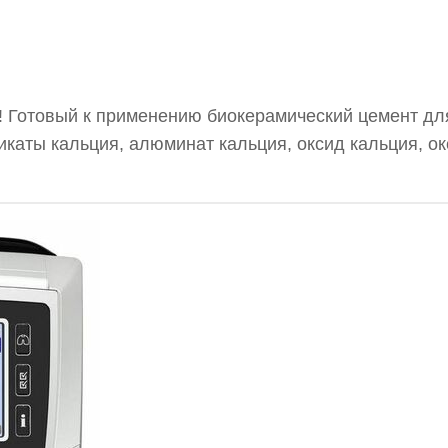
н! Готовый к применению биокерамический цемент дл
икаты кальция, алюминат кальция, оксид кальция, о
диспергирующий агент. Bio-C Sealer — бессмольный 
мость и упрощает очистку пульпарной камеры после