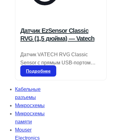
Датчик EzSensor Classic
RVG (1,5 дюйма) — Vatech
Датчик VATECH RVG Classic
Sensor с прямым USB-портом
отличается компактностью и
Подробнее
удобством в использовании, что
делает его идеальным решением
Кабельные
для различных операторов. Он
разъемы
легко перемещается из одной
Микросхемы
комнаты в другую, не прерывая
Микросхемы
рабочий процесс. Подходит для
памяти
вертикальных и горизонтальных
Mouser
прикусов, а также для всех
Electronics