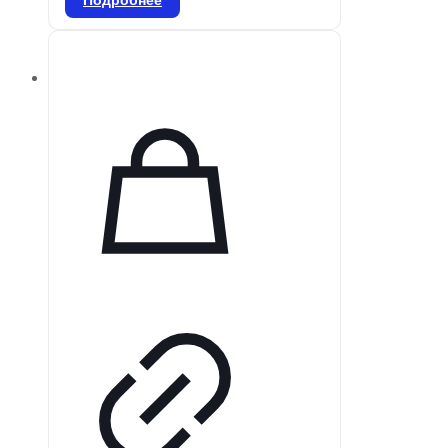
(один, два или три раза),
предназначены для смешивания
в специальном смесителе.
Применяются для всех видов
реставраций боковых зубов и
ситуаций, где эстетика не
является приоритетной. Удобны в
использовании благодаря
цветовой маркировке и
предварительной дозировке.