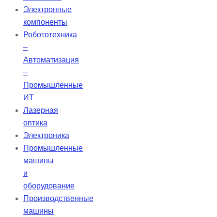
периапикальных рентгенограмм,
Электронные
обеспечивая высокое качество
компоненты
изображений в широком
Робототехника
диапазоне условий. Датчики
–
VATECH обеспечивают
Автоматизация
стабильность работы.
–
Промышленные
ИТ
Лазерная
оптика
Электроника
Промышленные
машины
и
оборудование
Производственные
машины