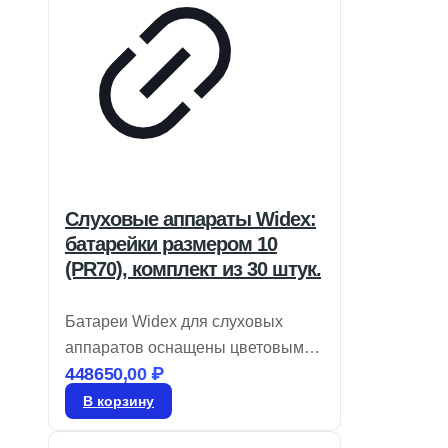
Слуховые аппараты Widex:
батарейки размером 10
(PR70), комплект из 30 штук.
Батареи Widex для слуховых
аппаратов оснащены цветовым
448650,00
₽
кодом для легкой идентификации
размера и являются воздушно-
В корзину
цинковыми. Храните их в