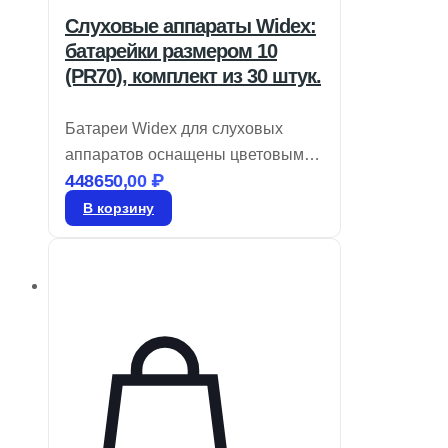
Слуховые аппараты Widex:
батарейки размером 10
(PR70), комплект из 30 штук.
Батареи Widex для слуховых
аппаратов оснащены цветовым
448650,00
₽
кодом для легкой идентификации
размера и являются воздушно-
В корзину
цинковыми. Храните их в
Задать вопрос
запечатанном виде до момента
использования. Для активации
удалите этикетку и дайте батарее
«подышать» в течение 60 секунд
перед установкой в устройство.