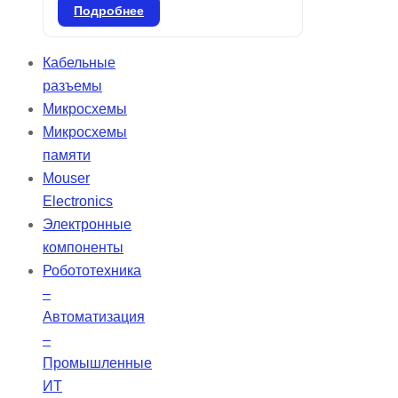
герметик, обладающий
Подробнее
выдающимися изоляционными
свойствами. Он обеспечивает
Кабельные
надежную герметизацию,
разъемы
предотвращая попадание влаги и
Микросхемы
бактерий в дентинные канальцы
Микросхемы
благодаря кристаллизации
памяти
гидроксида кальция. CeraSeal
Mouser
гарантирует идеальную плотность
Electronics
в корневом канале и отличается
Электронные
высокой стабильностью, не
компоненты
сжимаясь и не расширяясь.
Робототехника
–
Автоматизация
–
Промышленные
ИТ