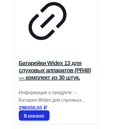
Батарейки Widex 13 для
слуховых аппаратов (PR48)
— комплект из 30 штук.
Информация о продукте: –
Батареи Widex для слуховых
288450,00
₽
аппаратов имеют цветовую
маркировку, позволяющую легко
В корзину
определять их размер, и