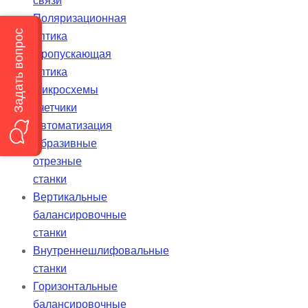
связи
Поляризационная
оптика
Пропускающая
оптика
Микросхемы
счетчики
Автоматизация
Абразивные
отрезные
станки
Вертикальные
балансировочные
станки
Внутреннешлифовальные
станки
Горизонтальные
балансировочные