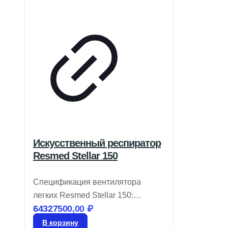
Искусственный респиратор
Resmed Stellar 150
Спецификация вентилятора
легких Resmed Stellar 150:
64327500,00
₽
Разработан для нужд
современных клиник, оснащен
В корзину