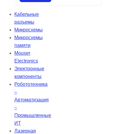
интуитивно понятными
технологиями настройки и
Кабельные
оптимизации процедур в условиях
разъемы
высокой загрузки. Stellar
Микросхемы
обеспечивает надежную
Микросхемы
вентиляцию для разнообразных
памяти
пациентов и поддерживает
Mouser
мобильность, удовлетворяя их
Electronics
респираторные потребности.
Электронные
компоненты
Робототехника
–
Автоматизация
–
Промышленные
ИТ
Лазерная