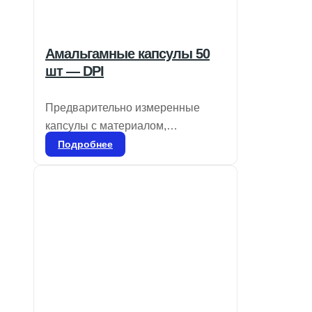
Амальгамные капсулы 50
шт — DPI
Предварительно измеренные
капсулы с материалом,
свободным от гамма-2 и ртути
Подробнее
(один, два или три раза),
предназначены для смешивания
в специальном смесителе.
Применяются для всех видов
реставраций боковых зубов и
ситуаций, где эстетика не
является приоритетной. Удобны в
использовании благодаря
цветовой маркировке и