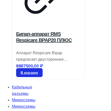
Бипап-аппарат RMS
Respicare BPAP20 ПЛЮС
Аппарат Respicare Bipap
предлагает двустороннее
8887500,00
₽
терапевтическое давление с
минимальным уровнем шума. Он
В корзину
способен устанавливать
давление в диапазоне от 4 до 20
Кабельные
см H2O и является оптимальным
разъемы
выбором для тех, кто ищет
Микросхемы
бюджетный вариант BiPAP.
Микросхемы
Устройство Respicare Bipap