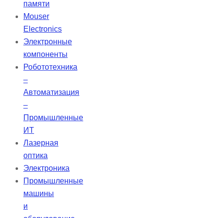
памяти
предлагает ряд преимуществ,
Mouser
включая наличие увлажнителя и
Electronics
поддержку режимов CPAP и S.
Электронные
компоненты
Робототехника
–
Автоматизация
–
Промышленные
ИТ
Лазерная
оптика
Электроника
Промышленные
машины
и