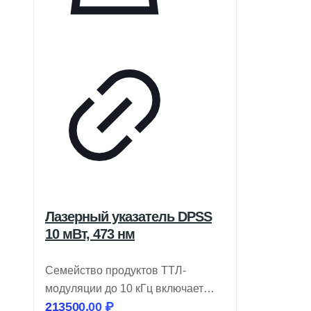
Лазерный указатель DPSS
10 мВт, 473 нм
Семейство продуктов ТТЛ-
модуляции до 10 кГц включает
213500,00
₽
лазеры DPSS, работающие в