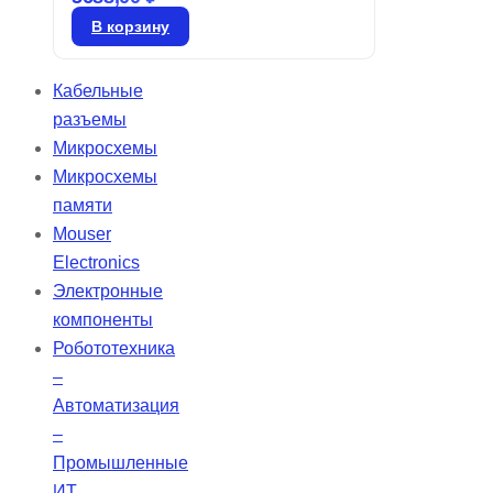
детекторов, обеспечивающую
В корзину
минимальные потери на
поглощение в диапазоне 8-14
Кабельные
мкм. Линзы Френеля,
разъемы
изготовленные из гибкого
Микросхемы
молочно-белого пластика
Микросхемы
толщиной 0,015 фута (0,457 мм),
памяти
предлагают преимущества, такие
Mouser
как минимальные потери на
Electronics
поглощение в указанном
Электронные
диапазоне, тонкость с
компоненты
унифицированной толщиной,
Робототехника
большую апертуру и низкое
–
тепловое расширение.
Автоматизация
–
Промышленные
ИТ