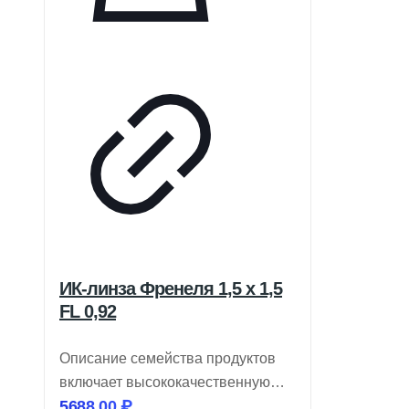
ИК-линза Френеля 1,5 x 1,5
FL 0,92
Описание семейства продуктов
включает высококачественную
5688,00
₽
оптику для инфракрасных