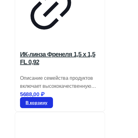
ИК-линза Френеля 1,5 x 1,5
FL 0,92
Описание семейства продуктов
включает высококачественную
5688,00
₽
оптику для инфракрасных
детекторов, обеспечивающую
В корзину
минимальные потери на
поглощение в диапазоне 8-14
мкм. Линзы Френеля,
изготовленные из гибкого