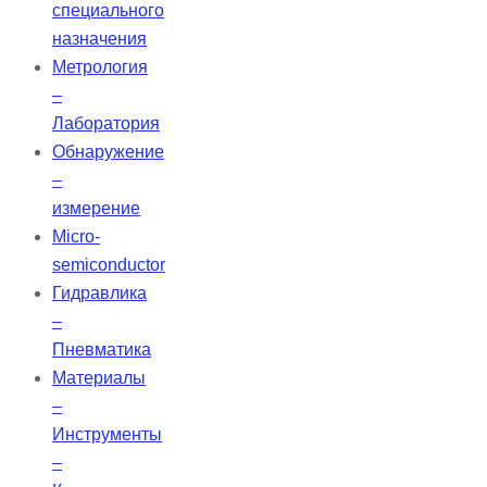
специального
назначения
Метрология
–
Лаборатория
Обнаружение
–
измерение
Micro-
semiconductor
Гидравлика
–
Пневматика
Материалы
–
Инструменты
–