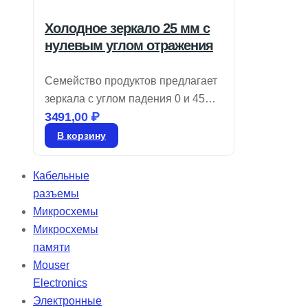
Холодное зеркало 25 мм с
нулевым углом отражения
Семейство продуктов предлагает
зеркала с углом падения 0 и 45
3491,00
₽
градусов, которые эффективно
отражают 90% видимого света и
В корзину
пропускают более 80% NIR и IR.
Эти холодные зеркала идеально
Кабельные
подходят для снижения
разъемы
нежелательного тепла от
Микросхемы
инфракрасного излучения
Микросхемы
благодаря многослойному
памяти
диэлектрическому покрытию.
Mouser
Electronics
Электронные