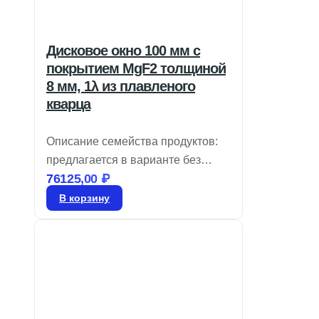
Дисковое окно 100 мм с
покрытием MgF2 толщиной
8 мм, 1λ из плавленого
кварца
Описание семейства продуктов:
предлагается в варианте без
76125,00
₽
покрытия или с широкополосным
антибликовым слоем, идеально
В корзину
подходит для бюджетных
широкополосных задач.
Доступные размеры варьируются
от 5 до 100 мм в диаметре с
характеристиками &lambda,/4 или
&lambda,/10. Окна из плавленого