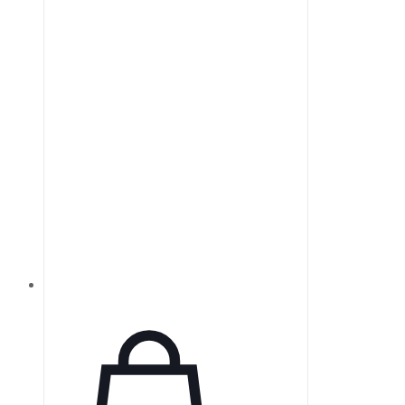
кварца, способные пропускать
ультрафиолетовое излучение,
изготавливаются из
высококачественного
синтетического плавленого
кварца УФ-класса.