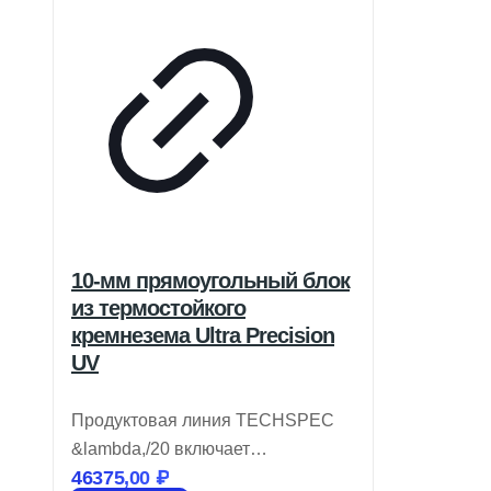
10-мм прямоугольный блок
из термостойкого
кремнезема Ultra Precision
UV
Продуктовая линия TECHSPEC
&lambda,/20 включает
46375,00
₽
прямоугольные призмы из