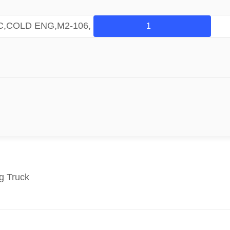
AC,COLD ENG,M2-106,
g Truck