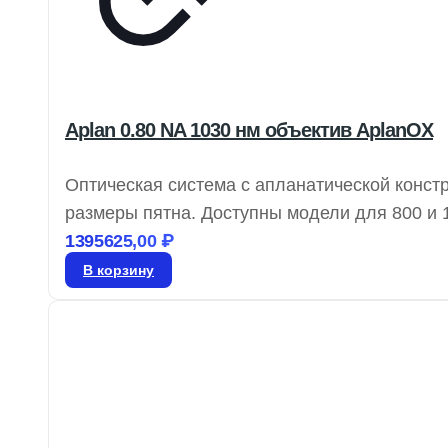
Aplan 0.80 NA 1030 нм объектив AplanOX
Оптическая система с апланатической конс
размеры пятна. Доступны модели для 800 и 1
многофокусные объективы AdlOptica foXXus.
1395625,00
₽
сферическую аберрацию и комы при фокусир
В корзину
сапфир и полиметилметакрилат.