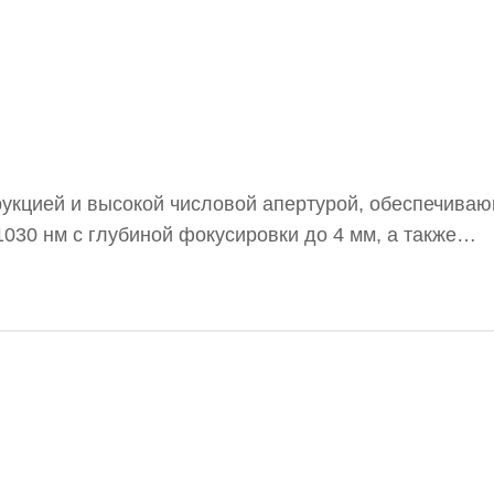
трукцией и высокой числовой апертурой, обеспечив
030 нм с глубиной фокусировки до 4 мм, а также
 Объективы AdlOptica aplanoXX Aplan эффективно и
овке через различные прозрачные материалы, включ