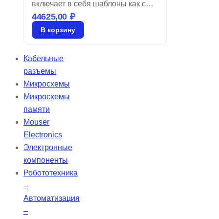
включает в себя шаблоны как с
44625,00
₽
положительными, так и с
отрицательными изображениями,
В корзину
соответствующие стандарту NBS
1010A. Диапазон частот
Кабельные
составляет от 1 до 512 циклов/мм.
разъемы
Эти слайды, имеющие
Микросхемы
разрешение согласно
Микросхемы
Национальному бюро стандартов
памяти
1963A, идеально подходят для
Mouser
высокоточного оптического
Electronics
тестирования и поставляются в
Электронные
рамках.
компоненты
Робототехника
–
Автоматизация
–