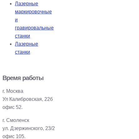
Лазерные
маркировочные
и
гравировальные
станки
Лазерные
станки
Время работы
г. Москва
Ул Калибровская, 22б
офис 52.
г. Смоленск
ул. Дзержинского, 23/2
офис 105.