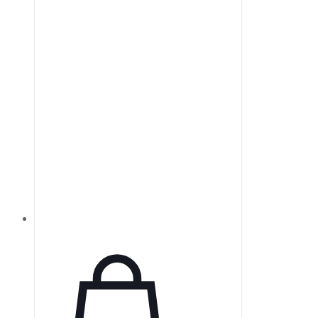
любыми состояниями
поляризации при угле падения 0-
45°. Широкополосные
диэлектрические зеркала
TECHSPEC λ/10 идеально
подходят для управления
лазерными лучами и отражения с
использованием нескольких
источников.