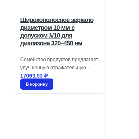
Широкополосное зеркало
диаметром 10 мм с
допуском λ/10 для
диапазона 320–450 нм
Семейство продуктов предлагает
улучшенную отражательную
17063,00
₽
способность и LIDT по сравнению
с металлическими покрытиями.
В корзину
Оно обеспечивает среднюю
отражательную способность
более 99% в широком диапазоне
УФ, видимого и ближнего
инфракрасного диапазонов.
Разработано для работы с