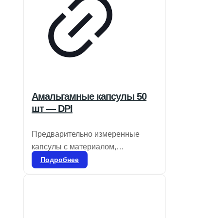
Амальгамные капсулы 50
шт — DPI
Предварительно измеренные
капсулы с материалом,
свободным от гамма-2 и ртути
Подробнее
(один, два или три раза),
предназначены для смешивания
в специальном смесителе.
Применяются для всех видов