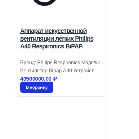
Аппарат искусственной
вентиляции легких Philips
A40 Respironics BiPAP.
Бренд: Philips Respironics Модель:
Вентилятор Bipap A40 Устройство
40500000,00
₽
Philips Respironics BiPAP A40
разработано для удобства в
В корзину
использовании и комфорта,
внедряя передовые технологии,
адаптирующиеся к состоянию
пациента. Автоматический режим
вентиляции AVAPS-AE
обеспечивает эффективное