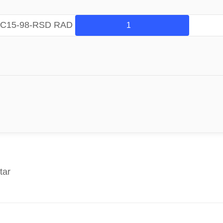
S-C15-98-RSD RAD
tar