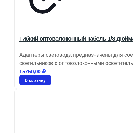
Гибкий оптоволоконный кабель 1/8 дюйм
Адаптеры световода предназначены для со
светильников с оптоволоконными осветител
стекловолокно с оболочкой из моноспиральн
15750,00
₽
из металлического шланга с ПВХ покрытием
В корзину
применением концевых фитингов из нержав