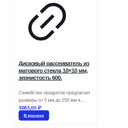
Дисковый рассеиватель из
матового стекла 10×10 мм,
зернистость 600.
Семейство продуктов предлагает
размеры от 5 мм до 250 мм в
3063,00
₽
диаметре. Обладает низкими
потерями при рассеянии и
В корзину
идеально отшлифованной