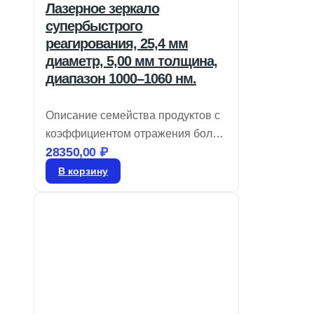
Лазерное зеркало
супербыстрого
реагирования, 25,4 мм
диаметр, 5,00 мм толщина,
диапазон 1000–1060 нм.
Описание семейства продуктов с
коэффициентом отражения более
28350,00
₽
99% и покрытиями для диапазона
360–3300 нм. Обладают низкой
В корзину
дисперсией групповой задержки
(GDD). Также доступны
сверхбыстрые зеркала с
минимальным GDD,
предназначенные для
использования с лазерами на
Er:стекле, Ti:сапфире и