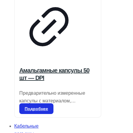
Амальгамные капсулы 50
шт — DPI
Предварительно измеренные
капсулы с материалом,
свободным от гамма-2 и ртути
Подробнее
(один, два или три раза),
предназначены для смешивания
Кабельные
в специальном смесителе.