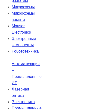
разъемы
Применяются для всех видов
Микросхемы
реставраций боковых зубов и
Микросхемы
ситуаций, где эстетика не
памяти
является приоритетной. Удобны в
Mouser
использовании благодаря
Electronics
цветовой маркировке и
Электронные
предварительной дозировке.
компоненты
Робототехника
–
Автоматизация
–
Промышленные
ИТ
Лазерная
оптика
Электроника
Промышленные