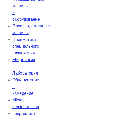
машины
и
оборудование
Производственные
машины
Пневматика
специального
назначения
Метрология
–
Лаборатория
Обнаружение
–
измерение
Micro-
semiconductor
Гидравлика