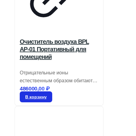
Очиститель воздуха BPL
AP-01 Портативный для
помещений
Отрицательные ионы
естественным образом обитают в
486000,00
₽
окружающей среде, где вы
вдыхаете чистый воздух.
В корзину
Принесите природу в свой дом с
BPL Air-o-Smart, который очищает
и распределяет полезные
отрицательные ионы,
обеспечивая свежий воздух в