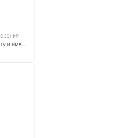
мерения
гу и имеют