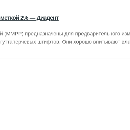
меткой 2% — Диадент
й (MMPP) предназначены для предварительного из
 гуттаперчевых штифтов. Они хорошо впитывают вла
в в соответствии с ISO.