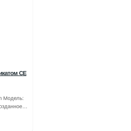
икатом CE
n Модель:
озданное в
а всех