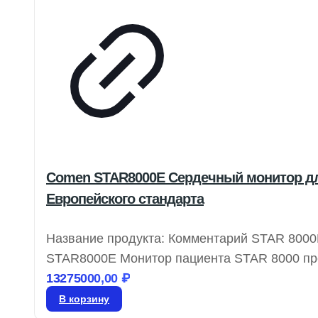
Comen STAR8000E Сердечный монитор для
Европейского стандарта
Название продукта: Комментарий STAR 8000
STAR8000E Монитор пациента STAR 8000 пре
точном соответствии с европейскими станда
13275000,00
₽
долговечностью, а также надежной защитой 
В корзину
этапах – от исследований и разработок до 