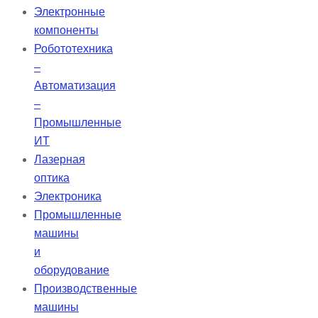
этикетку и подождите 60 секунд,
Электронные
прежде чем устанавливать ее в
компоненты
слуховой аппарат. ◦ Для замены
Робототехника
батареи в…
–
Автоматизация
–
Промышленные
ИТ
Лазерная
оптика
Электроника
Промышленные
машины
и
оборудование
Производственные
машины