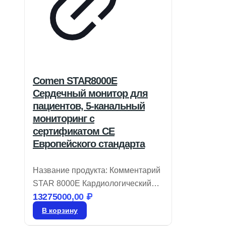
Comen STAR8000E
Сердечный монитор для
пациентов, 5-канальный
мониторинг с
сертификатом CE
Европейского стандарта
Название продукта: Комментарий
STAR 8000E Кардиологический
13275000,00
₽
монитор пациента Бренд: Comen
Модель: STAR8000E Монитор
В корзину
пациента STAR 8000