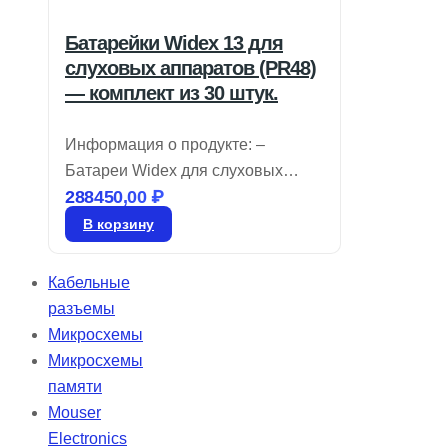
Батарейки Widex 13 для
слуховых аппаратов (PR48)
— комплект из 30 штук.
Информация о продукте: –
Батареи Widex для слуховых
288450,00
₽
аппаратов имеют цветовую
маркировку, позволяющую легко
В корзину
определять их размер, и
изготовлены на основе воздушно-
Кабельные
цинковой технологии. Чтобы
разъемы
сохранить их работоспособность,
Микросхемы
батарейки должны оставаться в
Микросхемы
упаковке до момента
памяти
использования. Активация
Mouser
батареи: ◦ Снимите защитную
Electronics