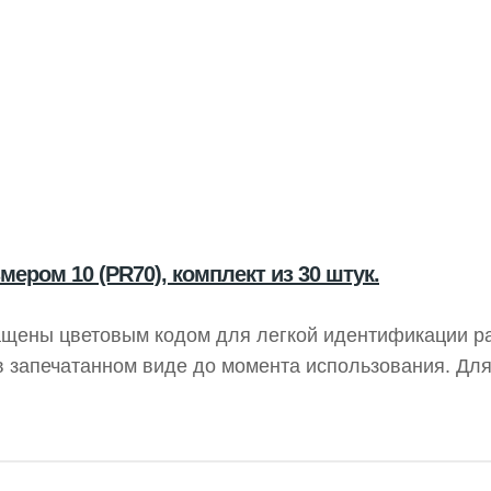
ером 10 (PR70), комплект из 30 штук.
ащены цветовым кодом для легкой идентификации р
 запечатанном виде до момента использования. Для
» в течение 60 секунд перед установкой в устройств