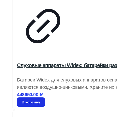
Слуховые аппараты Widex: батарейки разм
Батареи Widex для слуховых аппаратов осн
являются воздушно-цинковыми. Храните их в
удалите этикетку и дайте батарее «подышать
448650,00
₽
В корзину