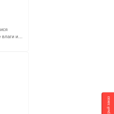
мися
 влаги и
ирует
Быстрый заказ