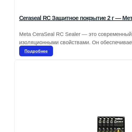
Ceraseal RC Защитное покрытие 2 г — Ме
Meta CeraSeal RC Sealer — это современны
изоляционными свойствами. Он обеспечивае
бактерий в дентинные канальцы благодаря к
Подробнее
идеальную плотность в корневом канале и о
расширяясь.