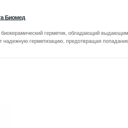
та Биомед
й биокерамический герметик, обладающий выдающи
т надежную герметизацию, предотвращая попадание
ристаллизации гидроксида кальция. CeraSeal гарант
тличается высокой стабильностью, не сжимаясь и не