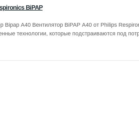
spironics BiPAP
р Bipap A40 Вентилятор BiPAP A40 от Philips Respiro
енные технологии, которые подстраиваются под пот
. Автоматический режим вентиляции AVAPS-AE спос
екомендаций. Устройство также предлагает пациент
агодаря специально разработанному аккумулятору.