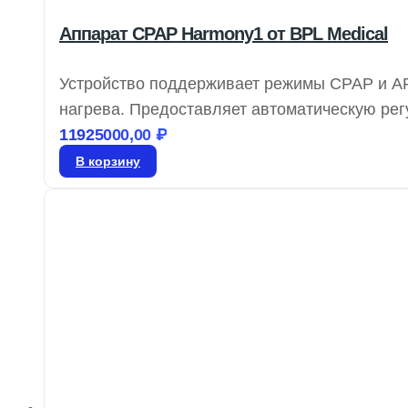
Аппарат CPAP Harmony1 от BPL Medical
Устройство поддерживает режимы CPAP и AP
нагрева. Предоставляет автоматическую ре
респираторных событий. Имеет функцию авт
11925000,00
₽
и автонастройку яркости экрана. Данные сох
В корзину
лет, с возможностью беспроводной передачи 