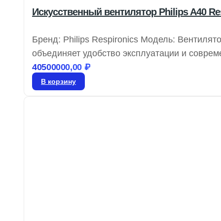
Искусственный вентилятор Philips A40 Re
Бренд: Philips Respironics Модель: Вентилято
объединяет удобство эксплуатации и соврем
пациента, обеспечивая улучшенную терапию
40500000,00
₽
длительному соблюдению терапевтических р
В корзину
увеличенную независимость и поддержку бл