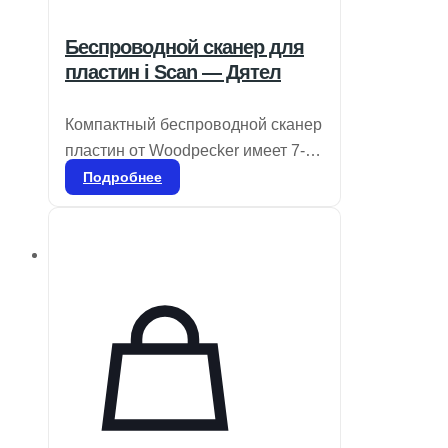
Беспроводной сканер для
пластин i Scan — Дятел
Компактный беспроводной сканер
пластин от Woodpecker имеет 7-
дюймовый сенсорный экран с
Подробнее
высоким разрешением и
продвинутую технологию
лазерного сканирования с
разрешением 25 мкм, что
обеспечивает четкость и
плавность изображений для
точной диагностики. Ультратонкие
пластины толщиной 0,4 мм,
которые можно использовать
более 1000 раз, отличаются