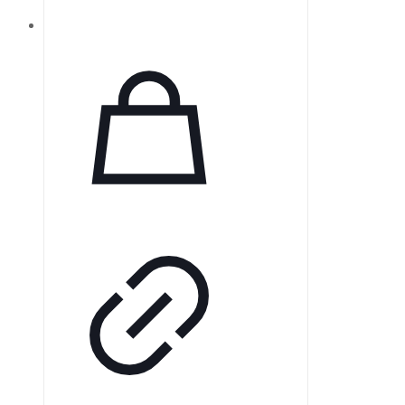
свойствами. Он обеспечивает
надежную герметизацию,
предотвращая попадание влаги и
бактерий в дентинные канальцы
благодаря кристаллизации
гидроксида кальция. CeraSeal
гарантирует идеальную плотность
в корневом канале и отличается
высокой стабильностью, не
сжимаясь и не расширяясь.