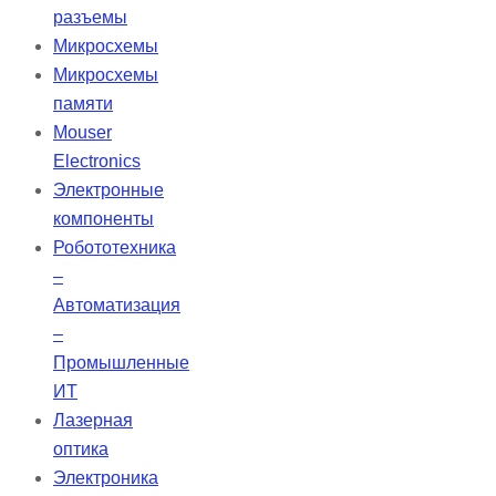
силикаты кальция, алюминат
разъемы
кальция, оксид кальция, оксид
Микросхемы
циркония, оксид железа, диоксид
Микросхемы
кремния и диспергирующий агент.
памяти
Bio-C Sealer — бессмольный
Mouser
цемент, который обеспечивает
Electronics
высокую биосовместимость и
Электронные
упрощает очистку пульпарной
компоненты
камеры после эндодонтической
Робототехника
обтурации.
–
Автоматизация
–
Промышленные
ИТ
Лазерная
оптика
Электроника