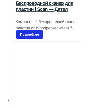
Беспроводной сканер для
пластин i Scan — Дятел
Компактный беспроводной сканер
пластин от Woodpecker имеет 7-
дюймовый сенсорный экран с
Подробнее
высоким разрешением и
продвинутую технологию
лазерного сканирования с
разрешением 25 мкм, что
обеспечивает четкость и
плавность изображений для
точной диагностики. Ультратонкие
пластины толщиной 0,4 мм,
которые можно использовать
более 1000 раз, отличаются
мягкостью по сравнению с