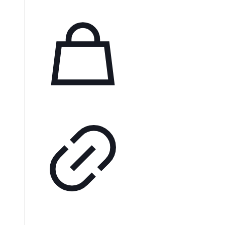
батареи снимите защитную
этикетку и дайте ей “подышать” в
течение 60 секунд перед
установкой в слуховой аппарат.