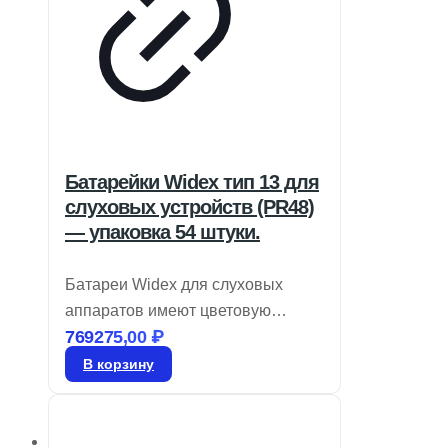
Батарейки Widex тип 13 для
слуховых устройств (PR48)
— упаковка 54 штуки.
Батареи Widex для слуховых
аппаратов имеют цветовую
769275,00
₽
кодировку, обозначающую размер,
и представляют собой воздушно-
В корзину
цинковые элементы. Храните их в
запечатанном виде до момента
использования. Для активации