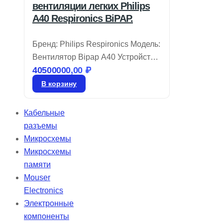
вентиляции легких Philips
A40 Respironics BiPAP.
Бренд: Philips Respironics Модель:
Вентилятор Bipap A40 Устройство
40500000,00
₽
Philips Respironics BiPAP A40
разработано для удобства в
В корзину
использовании и комфорта,
внедряя передовые технологии,
Кабельные
адаптирующиеся к состоянию
разъемы
пациента. Автоматический режим
Микросхемы
вентиляции AVAPS-AE
Микросхемы
обеспечивает эффективное
памяти
соблюдение терапевтических
Mouser
рекомендаций, а наличие
Electronics
аккумулятора позволяет
Электронные
пациентам получать необходимую
компоненты