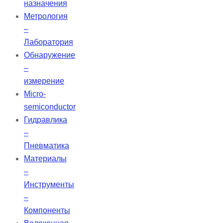
назначения
Метрология
–
Лаборатория
Обнаружение
–
измерение
Micro-
semiconductor
Гидравлика
–
Пневматика
Материалы
–
Инструменты
–
Компоненты