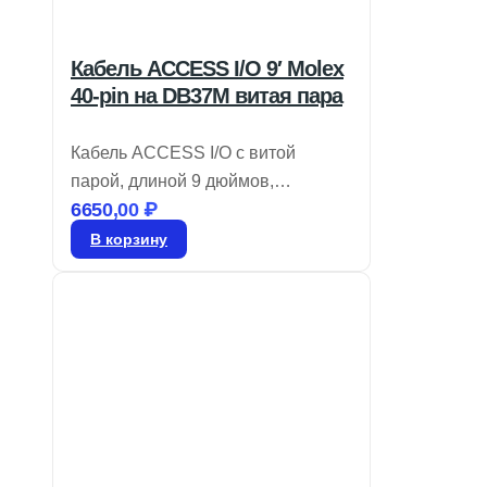
Кабель ACCESS I/O 9′ Molex
40-pin на DB37M витая пара
Кабель ACCESS I/O с витой
парой, длиной 9 дюймов,
6650,00
₽
переходник Molex 40-pin на
DB37M. Артикул: CAB-M.2-ADIO.
В корзину
*Уточняйте цену.