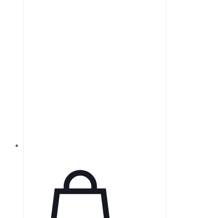
способствует длительному
соблюдению терапевтических
рекомендаций. Устройство также
предлагает пациентам
увеличенную независимость и
поддержку благодаря специально
разработанному аккумулятору.