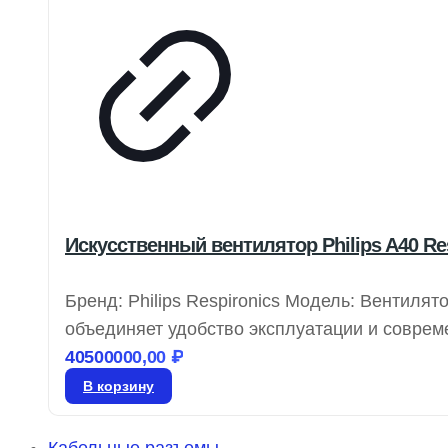
Искусственный вентилятор Philips A40 Re
Бренд: Philips Respironics Модель: Вентилято
объединяет удобство эксплуатации и соврем
пациента, обеспечивая улучшенную терапию
40500000,00
₽
длительному соблюдению терапевтических р
В корзину
увеличенную независимость и поддержку бл
Кабельные разъемы