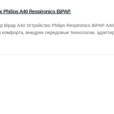
Philips A40 Respironics BiPAP.
р Bipap A40 Устройство Philips Respironics BiPAP A40
и комфорта, внедряя передовые технологии, адапти
м вентиляции AVAPS-AE обеспечивает эффективное 
ккумулятора позволяет пациентам получать необход