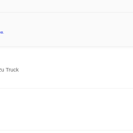
в.
u Truck