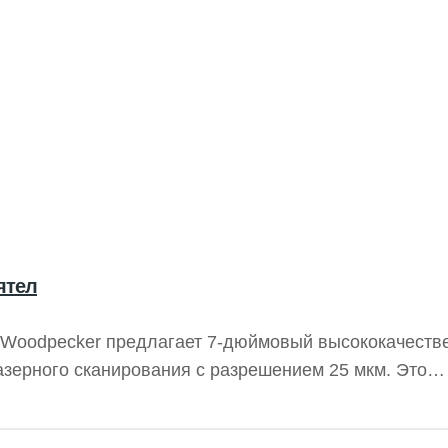
ятел
 Woodpecker предлагает 7-дюймовый высококачеств
зерного сканирования с разрешением 25 мкм. Это
ражений, что делает диагностику более надежной. У
ть более 1000 раз, их мягкость превосходит привы