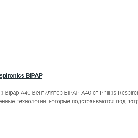
spironics BiPAP
р Bipap A40 Вентилятор BiPAP A40 от Philips Respiro
енные технологии, которые подстраиваются под пот
. Автоматический режим вентиляции AVAPS-AE спос
екомендаций. Устройство также предлагает пациент
агодаря специально разработанному аккумулятору.