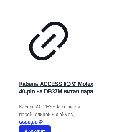
Кабель ACCESS I/O 9′ Molex
40-pin на DB37M витая пара
Кабель ACCESS I/O с витой
парой, длиной 9 дюймов,
6650,00
₽
переходник Molex 40-pin на
DB37M. Артикул: CAB-M.2-ADIO.
В корзину