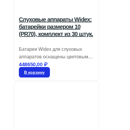
Слуховые аппараты Widex:
батарейки размером 10
(PR70), комплект из 30 штук.
Батареи Widex для слуховых
аппаратов оснащены цветовым
448650,00
₽
кодом для легкой идентификации
размера и являются воздушно-
В корзину
цинковыми. Храните их в
запечатанном виде до момента
использования. Для активации
удалите этикетку и дайте батарее
«подышать» в течение 60 секунд
перед установкой в устройство.