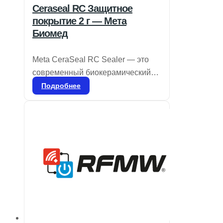
Ceraseal RC Защитное
покрытие 2 г — Мета
Биомед
Meta CeraSeal RC Sealer — это
современный биокерамический
герметик, обладающий
Подробнее
выдающимися изоляционными
свойствами. Он обеспечивает
надежную герметизацию,
предотвращая попадание влаги и
бактерий в дентинные канальцы
благодаря кристаллизации
гидроксида кальция. CeraSeal
гарантирует идеальную плотность
в корневом канале и отличается
высокой стабильностью, не