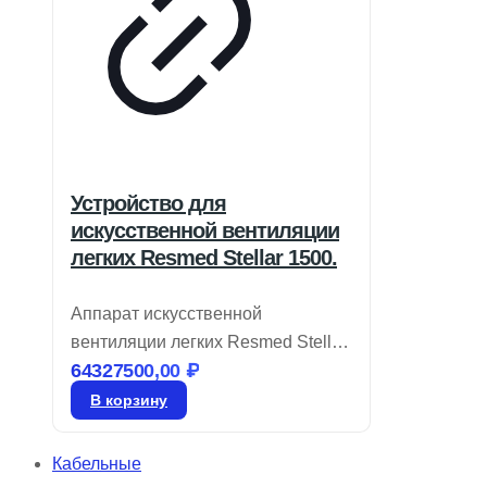
Устройство для
искусственной вентиляции
легких Resmed Stellar 1500.
Аппарат искусственной
вентиляции легких Resmed Stellar
64327500,00
₽
150 соответствует требованиям
современных клиник, предлагая
В корзину
интуитивно понятные технологии
настройки и оптимизации работы
Кабельные
в условиях высокой нагрузки.