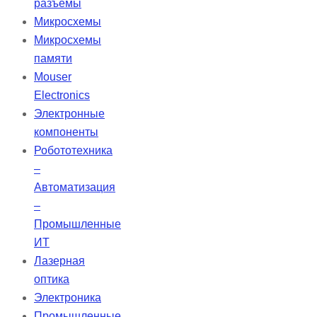
разъемы
Stellar предоставляет
Микросхемы
эффективную вентиляцию для
Микросхемы
разнообразных пациентов,
памяти
обеспечивая их респираторные
Mouser
потребности и позволяя им
Electronics
оставаться мобильными.
Электронные
компоненты
Робототехника
–
Автоматизация
–
Промышленные
ИТ
Лазерная
оптика
Электроника
Промышленные