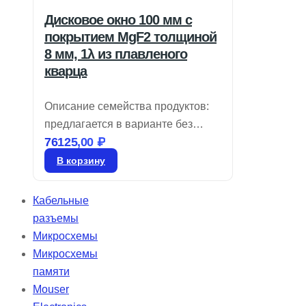
Дисковое окно 100 мм с
покрытием MgF2 толщиной
8 мм, 1λ из плавленого
кварца
Описание семейства продуктов:
предлагается в варианте без
76125,00
₽
покрытия или с широкополосным
антибликовым слоем, идеально
В корзину
подходит для бюджетных
широкополосных задач.
Кабельные
Доступные размеры варьируются
разъемы
от 5 до 100 мм в диаметре с
Микросхемы
характеристиками &lambda,/4 или
Микросхемы
&lambda,/10. Окна из плавленого
памяти
кварца, способные пропускать
Mouser
ультрафиолетовое излучение,