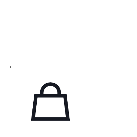
проекционных установках, а
также в конденсационном
освещении, включая освещение
Келера.