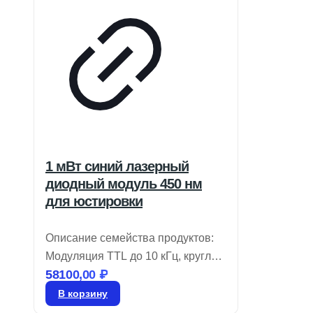
1 мВт синий лазерный
диодный модуль 450 нм
для юстировки
Описание семейства продуктов:
Модуляция TTL до 10 кГц, круглый
58100,00
₽
профиль луча и регулируемый
фокус. Лазерные диоды для
В корзину
фиолетовой и синей юстировки