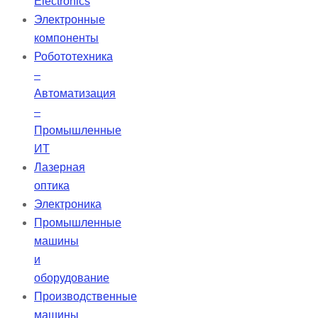
Electronics
изготавливаются из
Электронные
высококачественного
компоненты
синтетического плавленого
Робототехника
кварца УФ-класса.
–
Автоматизация
–
Промышленные
ИТ
Лазерная
оптика
Электроника
Промышленные
машины
и
оборудование
Производственные
машины