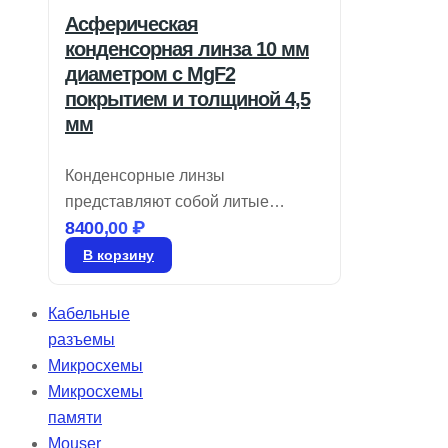
Асферическая
конденсорная линза 10 мм
диаметром с MgF2
покрытием и толщиной 4,5
мм
Конденсорные линзы
представляют собой литые
8400,00
₽
оптические элементы,
предназначенные для
В корзину
применения в области
освещения. Эти линзы могут
Кабельные
иметь как асферическую, так и
разъемы
сферическую конструкцию,
Микросхемы
отличаясь высокой числовой
Микросхемы
апертурой и компактным
памяти
фокусным расстоянием. Они
Mouser