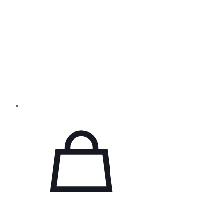
равномерное освещение,
способствующее получению
высококачественных
изображений на блестящих
поверхностях. Эти источники
света разработаны для
минимизации ложных отражений
и достижения более
качественных результатов.