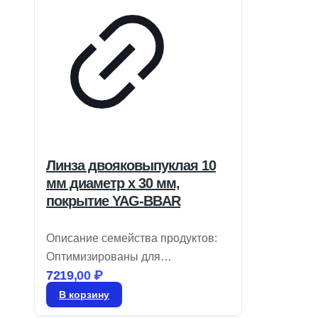
Линза двояковыпуклая 10
мм диаметр x 30 мм,
покрытие YAG-BBAR
Описание семейства продуктов:
Оптимизированы для
7219,00
₽
использования при 532 нм и 1064
нм с минимизацией аберраций,
В корзину
включая сферические и