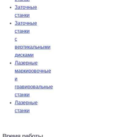
Заточные
станки
Заточные
станки
с
вертикальными
дисками
Лазерные
маркировочные
и
гравировальные
станки
Лазерные
станки
Время работы