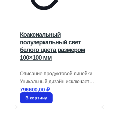
Коаксиальный
полузеркальный свет
белого цвета размером
100×100 мм
Описание продуктовой линейки
Уникальный дизайн исключает
796600,00
₽
появление ложных отражений
Доступны в красном, белом и
В корзину
синем цветах Идеальны для
работы с камерами высокой
четкости Коаксиальные
светильники CCS обеспечивают