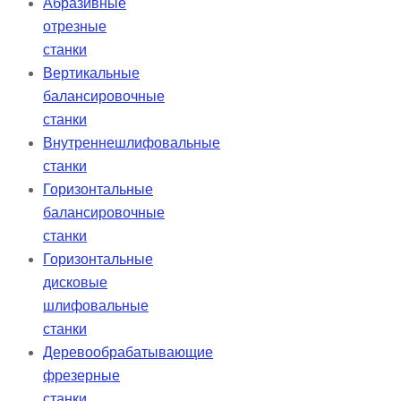
Абразивные
отрезные
станки
Вертикальные
балансировочные
станки
Внутреннешлифовальные
станки
Горизонтальные
балансировочные
станки
Горизонтальные
дисковые
шлифовальные
станки
Деревообрабатывающие
фрезерные
станки