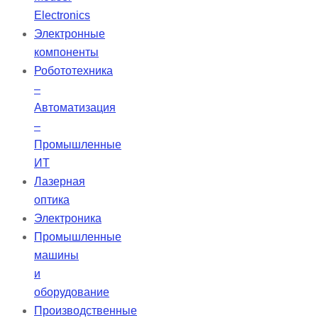
идеально подходят для
Electronics
использования в системах
Электронные
излучения и детекции,
компоненты
проекционных установках, а
Робототехника
также в конденсационном
–
освещении, включая освещение
Автоматизация
Келера.
–
Промышленные
ИТ
Лазерная
оптика
Электроника
Промышленные
машины
и
оборудование
Производственные