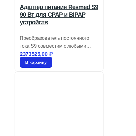
Адаптер питания Resmed S9
90 Вт для CPAP и BIPAP
устройств
Преобразователь постоянного
тока S9 совместим с любыми
2373525,00
₽
устройствами CPAP, а также с
двухуровневыми моделями на
В корзину
базе S9, включая те, что имеют
увлажнитель H5i™ и
подогреваемые трубки
ClimateLine™. Срок доставки 4–5
дней, гарантия от производителя
— 1 год. Бренд: Resmed.