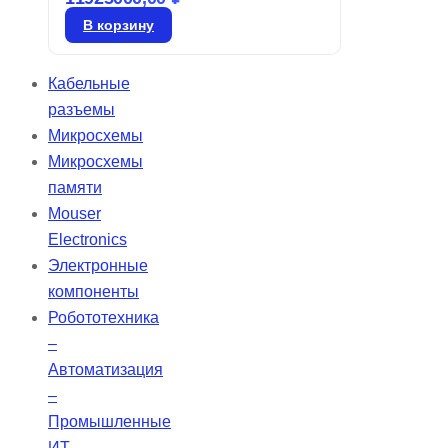
функцией предварительного
В корзину
нагрева. Предоставляет
автоматическую регулировку
Кабельные
высоты для комфортного сна и
разъемы
обнаружение респираторных
Микросхемы
событий. Имеет функцию
Микросхемы
автоматического включения/
памяти
выключения, режим
Mouser
энергосбережения и
Electronics
автонастройку яркости экрана.
Электронные
Данные сохраняются на SD-карте
компоненты
с высоким разрешением на срок
Робототехника
до 10 лет, с возможностью
–
беспроводной передачи
Автоматизация
информации (Bluetooth, WIFI,
–
GPRS).
Промышленные
ИТ