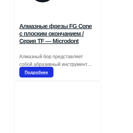
Алмазные фрезы FG Cone
с плоским окончанием /
Серия TF — Microdont
Алмазный бор представляет
собой абразивный инструмент
для стоматологического
Подробнее
применения, используемый для
удаления эмали и дентина, а
также для удаления
реставрационных материалов и
коррекции частей протезов, таких
как композиты, фарфор или
металл. Он доступен в различных