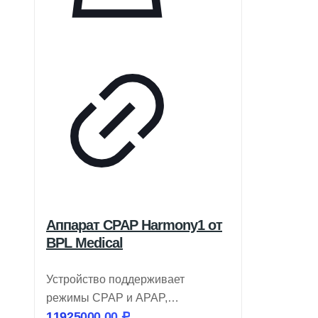
Аппарат CPAP Harmony1 от
BPL Medical
Устройство поддерживает
режимы CPAP и APAP,
11925000,00
₽
оборудовано увлажнителем с