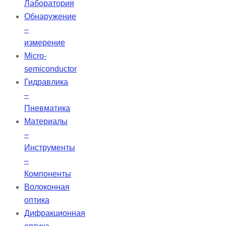
Лаборатория
Обнаружение
–
измерение
Micro-
semiconductor
Гидравлика
–
Пневматика
Материалы
–
Инструменты
–
Компоненты
Волоконная
оптика
Дифракционная