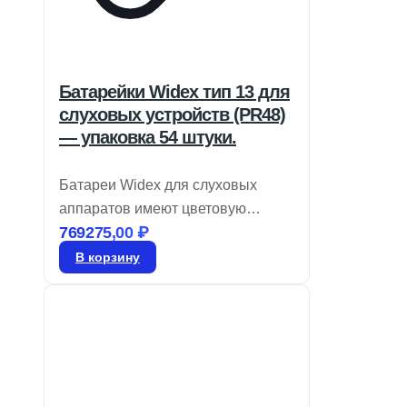
Батарейки Widex тип 13 для
слуховых устройств (PR48)
— упаковка 54 штуки.
Батареи Widex для слуховых
аппаратов имеют цветовую
769275,00
₽
кодировку, обозначающую размер,
и представляют собой воздушно-
В корзину
цинковые элементы. Храните их в
запечатанном виде до момента
использования. Для активации
батареи снимите защитную
этикетку и дайте ей “подышать” в
течение 60 секунд перед