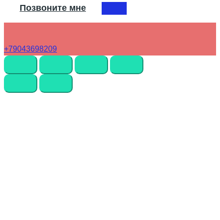
Позвоните мне
+79043698209