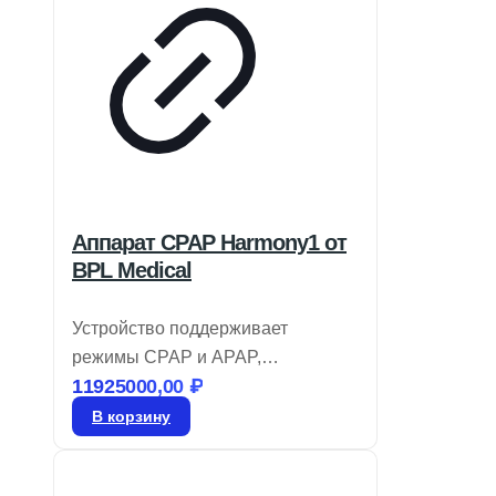
Аппарат CPAP Harmony1 от
BPL Medical
Устройство поддерживает
режимы CPAP и APAP,
11925000,00
₽
оборудовано увлажнителем с
функцией предварительного
В корзину
нагрева. Предоставляет
автоматическую регулировку