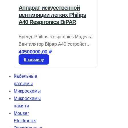
Аппарат искусственной
вентиляции легких Philips
A40 Respironics BiPAP.
Бренд: Philips Respironics Модель:
Вентилятор Bipap A40 Устройство
40500000,00
₽
Philips Respironics BiPAP A40
разработано для удобства в
В корзину
использовании и комфорта,
внедряя передовые технологии,
Кабельные
адаптирующиеся к состоянию
разъемы
пациента. Автоматический режим
Микросхемы
вентиляции AVAPS-AE
Микросхемы
обеспечивает эффективное
памяти
соблюдение терапевтических
Mouser
рекомендаций, а наличие
Electronics
аккумулятора позволяет