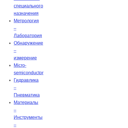
специального
назначения
Метрология
–
Лаборатория
Обнаружение
–
измерение
Micro-
semiconductor
Гидравлика
–
Пневматика
Материалы
–
Инструменты
–