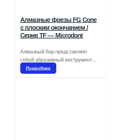
Алмазные фрезы FG Cone
с плоским окончанием /
Серия TF — Microdont
Алмазный бор представляет
собой абразивный инструмент
для стоматологического
Подробнее
применения, используемый для
удаления эмали и дентина, а
также для удаления
реставрационных материалов и
коррекции частей протезов, таких
как композиты, фарфор или
металл. Он доступен в различных
размерах зерна, соответствующих