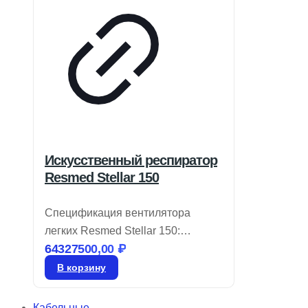
Искусственный респиратор
Resmed Stellar 150
Спецификация вентилятора
легких Resmed Stellar 150:
64327500,00
₽
Разработан для нужд
современных клиник, оснащен
В корзину
интуитивно понятными
технологиями настройки и
Кабельные