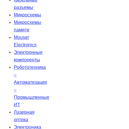
оптимизации процедур в условиях
разъемы
высокой загрузки. Stellar
Микросхемы
обеспечивает надежную
Микросхемы
вентиляцию для разнообразных
памяти
пациентов и поддерживает
Mouser
мобильность, удовлетворяя их
Electronics
респираторные потребности.
Электронные
компоненты
Робототехника
–
Автоматизация
–
Промышленные
ИТ
Лазерная
оптика
Электроника