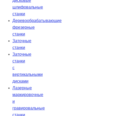
дисковые
шлифовальные
станки
Деревообрабатывающие
фрезерные
станки
Заточные
станки
Заточные
станки
с
вертикальными
дисками
Лазерные
маркировочные
и
гравировальные
станки